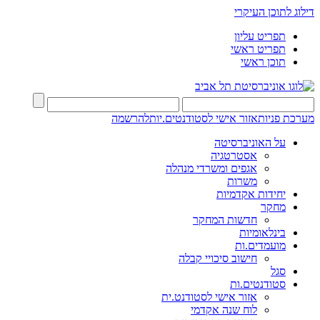
דילוג לתוכן העיקרי
תפריט עליון
תפריט ראשי
תוכן ראשי
מערכת פניות
אזור אישי לסטודנטים.יות
להרשמה
על האוניברסיטה
אסטרטגיה
אגפים ומשרדי מנהלה
משרות
יחידות אקדמיות
מחקר
חדשות המחקר
בינלאומיות
מועמדים.ות
חישוב סיכויי קבלה
סגל
סטודנטים.ות
אזור אישי לסטודנט.ית
לוח שנה אקדמי