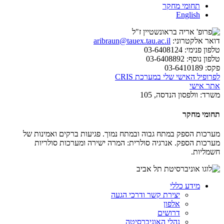
תחומי מחקר
English
דואר אלקטרוני:
aribraun@tauex.tau.ac.il
טלפון פנימי:
03-6408124
טלפון נוסף:
03-6408892
פקס:
03-6410189
לפרופיל האישי שלי במערכת CRIS
אתר אישי
משרד:
וולפסון הנדסה, 105
תחומי מחקר
מערכות הספק במתח גבוה ובמתח נמוך. פגיעות ברקים ואמינות של
מערכות הספק. אנרגיה סולרית: המרה ישירה ומערכות סולריות
חשמליות.
מידע כללי
יצירת קשר ודרכי הגעה
אלפון
דרושים
נהלי האוניברסיטה