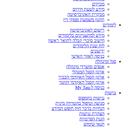
מכרזים
מידע לשעת חירום
מבקרת האוניברסיטה
תקנון משמעת ופסקי דין
לימודים
רישום לאוניברסיטה
מידע למתעניינים בלימודים
חישוב סיכויי קבלה לתואר ראשון
לוח שנת הלימודים
ידיעונים
כניסה לאזור האישי
סגל ומינהלה
אגפים ומשרדי מינהלה
ארגון הסגל המנהלי
ארגון הסגל האקדמי הבכיר
ארגון הסגל האקדמי הזוטר
כניסה ל-My Tau
נגישות
נגישות בקמפוס
מניעה וטיפול בהטרדה מינית
הנחיות בדבר חוק חופש המידע
הצהרת נגישות
הגנת הפרטיות
תנאי שימוש