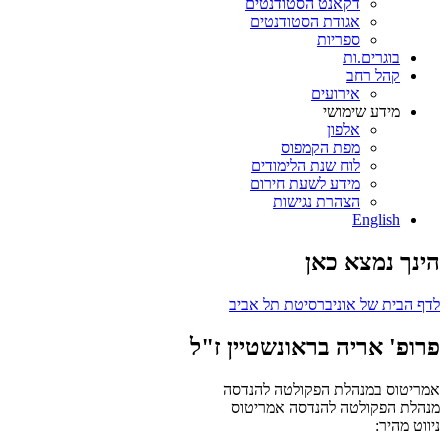
דקאנט הסטודנטים
אגודת הסטודנטים
ספריות
בוגרים.ות
קהל רחב
אירועים
מידע שימושי
אלפון
מפת הקמפוס
לוח שנת הלימודים
מידע לשעת חירום
הצהרת נגישות
English
הינך נמצא כאן
לדף הבית של אוניברסיטת תל אביב
פרופ' אריה בראונשטיין ז"ל
אמריטוס במנהלת הפקולטה להנדסה
מנהלת הפקולטה להנדסה
אמריטוס
ניווט מהיר: