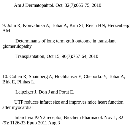
Am J Dermatopahtol. Oct; 32(7):665-75, 2010
9. John R, Konvalinka A, Tobar A, Kim SJ, Reich HN, Herzenberg
AM
Determinants of long term graft outcome in transplant
glomerulopathy
Transplantation, Oct 15; 90(7):757-64, 2010
10. Cohen R, Shainberg A, Hochhauser E, Cheporko Y, Tobar A,
Birk E, PInhas L,
Leipziger J, Don J and Porat E.
UTP reduces infarct size and improves mice heart function
after myocardial
Infarct via P2Y2 receptor, Biochem Pharmacol. Nov 1; 82
(9): 1126-33 Epub 2011 Aug 3