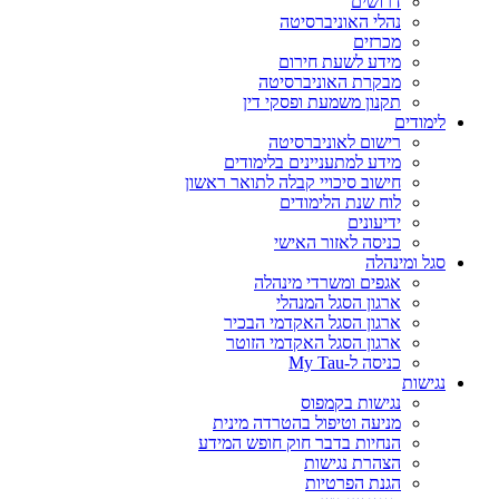
דרושים
נהלי האוניברסיטה
מכרזים
מידע לשעת חירום
מבקרת האוניברסיטה
תקנון משמעת ופסקי דין
לימודים
רישום לאוניברסיטה
מידע למתעניינים בלימודים
חישוב סיכויי קבלה לתואר ראשון
לוח שנת הלימודים
ידיעונים
כניסה לאזור האישי
סגל ומינהלה
אגפים ומשרדי מינהלה
ארגון הסגל המנהלי
ארגון הסגל האקדמי הבכיר
ארגון הסגל האקדמי הזוטר
כניסה ל-My Tau
נגישות
נגישות בקמפוס
מניעה וטיפול בהטרדה מינית
הנחיות בדבר חוק חופש המידע
הצהרת נגישות
הגנת הפרטיות