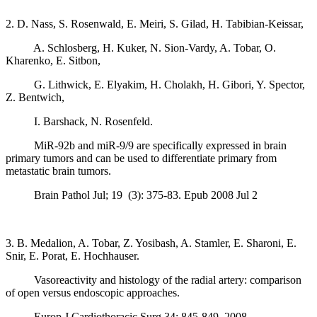
2. D. Nass, S. Rosenwald, E. Meiri, S. Gilad, H. Tabibian-Keissar,
A. Schlosberg, H. Kuker, N. Sion-Vardy, A. Tobar, O.
Kharenko, E. Sitbon,
G. Lithwick, E. Elyakim, H. Cholakh, H. Gibori, Y. Spector,
Z. Bentwich,
I. Barshack, N. Rosenfeld.
MiR-92b and miR-9/9 are specifically expressed in brain
primary tumors and can be used to differentiate primary from
metastatic brain tumors.
Brain Pathol Jul; 19 (3): 375-83. Epub 2008 Jul 2
3. B. Medalion, A. Tobar, Z. Yosibash, A. Stamler, E. Sharoni, E.
Snir, E. Porat, E. Hochhauser.
Vasoreactivity and histology of the radial artery: comparison
of open versus endoscopic approaches.
Europ J Cardiothoracic Surg 34: 845-849, 2008,