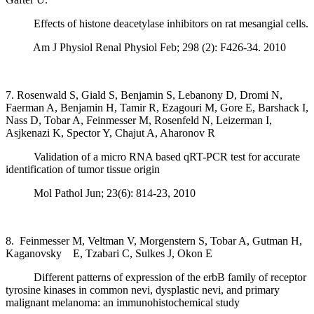
Effects of histone deacetylase inhibitors on rat mesangial cells.
Am J Physiol Renal Physiol Feb; 298 (2): F426-34. 2010
7. Rosenwald S, Giald S, Benjamin S, Lebanony D, Dromi N,
Faerman A, Benjamin H, Tamir R, Ezagouri M, Gore E, Barshack I,
Nass D, Tobar A, Feinmesser M, Rosenfeld N, Leizerman I,
Asjkenazi K, Spector Y, Chajut A, Aharonov R
Validation of a micro RNA based qRT-PCR test for accurate
identification of tumor tissue origin
Mol Pathol Jun; 23(6): 814-23, 2010
8. Feinmesser M, Veltman V, Morgenstern S, Tobar A, Gutman H,
Kaganovsky E, Tzabari C, Sulkes J, Okon E
Different patterns of expression of the erbB family of receptor
tyrosine kinases in common nevi, dysplastic nevi, and primary
malignant melanoma: an immunohistochemical study