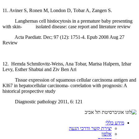
11. Aviner S, Ronen M, London D, Tobar A, Zangen S.
Langhernas cell histiocytosis in a premature baby presenting
with skin- isolated disease: case report and literature review
Acta Paediatr. Dec; 97 (12): 1751-4. Epub 2008 Aug 27
Review
12. Hemda Schmilovitz-Weiss, Ana Tobar, Marisa Halpern, Izhar
Levy, Esther Shabtai and Ziv Ben Ari
Tissue expression of squamous cellular carcinoma antigen and
KI67 in hepatocellular carcinoma- correlation with prognosis: A
historical prospective study
Diagnostic pathology 2011, 6: 121
מידע כללי
יצירת קשר ודרכי הגעה
אלפון