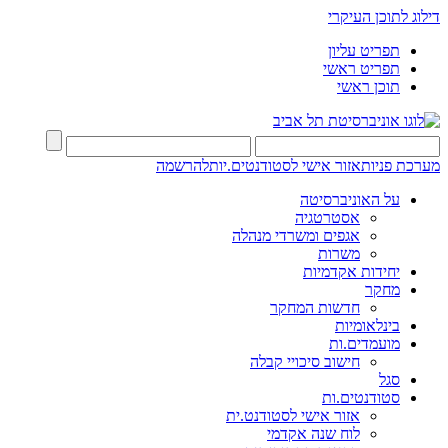
דילוג לתוכן העיקרי
תפריט עליון
תפריט ראשי
תוכן ראשי
מערכת פניות
אזור אישי לסטודנטים.יות
להרשמה
על האוניברסיטה
אסטרטגיה
אגפים ומשרדי מנהלה
משרות
יחידות אקדמיות
מחקר
חדשות המחקר
בינלאומיות
מועמדים.ות
חישוב סיכויי קבלה
סגל
סטודנטים.ות
אזור אישי לסטודנט.ית
לוח שנה אקדמי