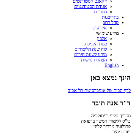
דקאנט הסטודנטים
אגודת הסטודנטים
ספריות
בוגרים.ות
קהל רחב
אירועים
מידע שימושי
אלפון
מפת הקמפוס
לוח שנת הלימודים
מידע לשעת חירום
הצהרת נגישות
English
הינך נמצא כאן
לדף הבית של אוניברסיטת תל אביב
ד"ר אנה תובר
מדריך קליני בפתולוגיה
בי"ס ללימודי המשך ברפואה
פתולוגיה
מדריך קליני
ניווט מהיר: