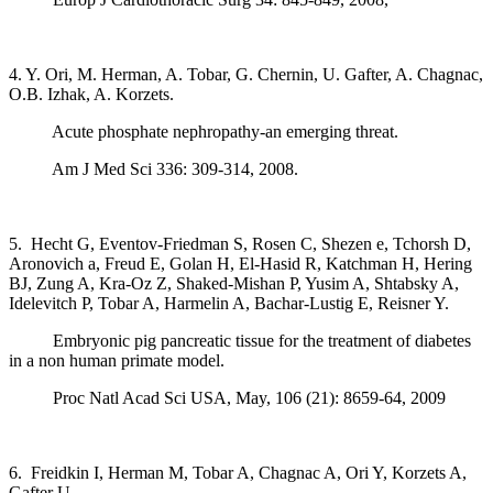
4. Y. Ori, M. Herman, A. Tobar, G. Chernin, U. Gafter, A. Chagnac,
O.B. Izhak, A. Korzets.
Acute phosphate nephropathy-an emerging threat.
Am J Med Sci 336: 309-314, 2008.
5. Hecht G, Eventov-Friedman S, Rosen C, Shezen e, Tchorsh D,
Aronovich a, Freud E, Golan H, El-Hasid R, Katchman H, Hering
BJ, Zung A, Kra-Oz Z, Shaked-Mishan P, Yusim A, Shtabsky A,
Idelevitch P, Tobar A, Harmelin A, Bachar-Lustig E, Reisner Y.
Embryonic pig pancreatic tissue for the treatment of diabetes
in a non human primate model.
Proc Natl Acad Sci USA, May, 106 (21): 8659-64, 2009
6. Freidkin I, Herman M, Tobar A, Chagnac A, Ori Y, Korzets A,
Gafter U.