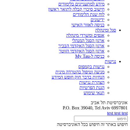
מידע למתעניינים בלימודים
חישוב סיכויי קבלה לתואר ראשון
לוח שנת הלימודים
ידיעונים
כניסה לאזור האישי
סגל ומינהלה
אגפים ומשרדי מינהלה
ארגון הסגל המנהלי
ארגון הסגל האקדמי הבכיר
ארגון הסגל האקדמי הזוטר
כניסה ל-My Tau
נגישות
נגישות בקמפוס
מניעה וטיפול בהטרדה מינית
הנחיות בדבר חוק חופש המידע
הצהרת נגישות
הגנת הפרטיות
תנאי שימוש
אוניברסיטת תל אביב
P.O. Box 39040, Tel Aviv 6997801
test test test
חיפוש באתר זה
חיפוש בכל האוניברסיטה