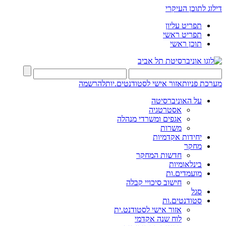
דילוג לתוכן העיקרי
תפריט עליון
תפריט ראשי
תוכן ראשי
מערכת פניות
אזור אישי לסטודנטים.יות
להרשמה
על האוניברסיטה
אסטרטגיה
אגפים ומשרדי מנהלה
משרות
יחידות אקדמיות
מחקר
חדשות המחקר
בינלאומיות
מועמדים.ות
חישוב סיכויי קבלה
סגל
סטודנטים.ות
אזור אישי לסטודנט.ית
לוח שנה אקדמי