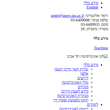
מידע כללי
English
דואר אלקטרוני:
amirt@tauex.tau.ac.il
טלפון פנימי:
03-6409008
פקס:
03-6409935
משרד:
מקסיקו, 18
מידע כללי
Teaching
מידע כללי
יצירת קשר ודרכי הגעה
אלפון
דרושים
נהלי האוניברסיטה
מכרזים
מידע לשעת חירום
מבקרת האוניברסיטה
תקנון משמעת ופסקי דין
לימודים
רישום לאוניברסיטה