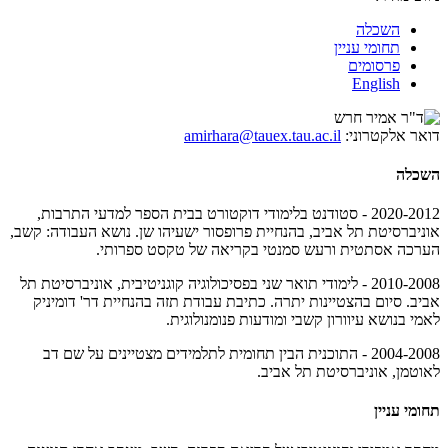
השכלה
תחומי עניין
פרסומים
English
דואר אלקטרוני:
amirhara@tauex.tau.ac.il
השכלה
2020-2012 - סטודנט בלימודי דוקטורט בבית הספר למדעי התרבות,
אוניברסיטת תל אביב, בהנחיית פרופסור ישעיהו שן. נושא העבודה: קשב,
הערכה אסתטית ורעש סמנטי בקריאה של טקסט ספרותי.
2010-2008 - לימודי תואר שני בפסיכולוגיה קוגניטיבית, אוניברסיטת תל
אביב. סיום בהצטיינות יתרה. כתיבת עבודת תזה בהנחיית דר' דומיניק
לאמי בנושא עיוורון קשבי ומודעות פנומנולוגית.
2004-2008 - התוכנית הבין תחומית לתלמידים מצטיינים על שם דב
לאוטמן, אוניברסיטת תל אביב.
תחומי עניין