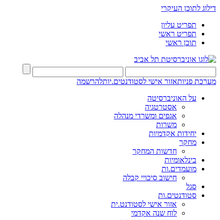
דילוג לתוכן העיקרי
תפריט עליון
תפריט ראשי
תוכן ראשי
מערכת פניות
אזור אישי לסטודנטים.יות
להרשמה
על האוניברסיטה
אסטרטגיה
אגפים ומשרדי מנהלה
משרות
יחידות אקדמיות
מחקר
חדשות המחקר
בינלאומיות
מועמדים.ות
חישוב סיכויי קבלה
סגל
סטודנטים.ות
אזור אישי לסטודנט.ית
לוח שנה אקדמי