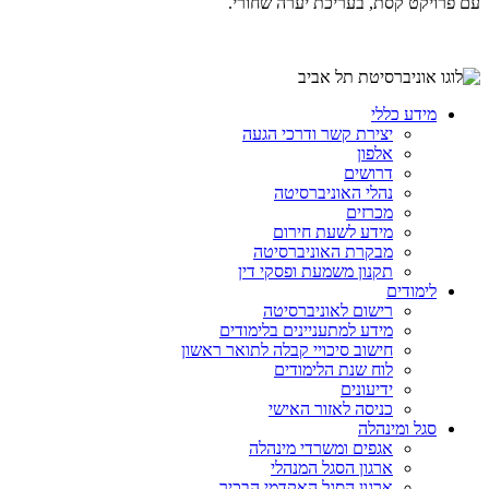
עם פרויקט קסת, בעריכת יערה שחורי.
מידע כללי
יצירת קשר ודרכי הגעה
אלפון
דרושים
נהלי האוניברסיטה
מכרזים
מידע לשעת חירום
מבקרת האוניברסיטה
תקנון משמעת ופסקי דין
לימודים
רישום לאוניברסיטה
מידע למתעניינים בלימודים
חישוב סיכויי קבלה לתואר ראשון
לוח שנת הלימודים
ידיעונים
כניסה לאזור האישי
סגל ומינהלה
אגפים ומשרדי מינהלה
ארגון הסגל המנהלי
ארגון הסגל האקדמי הבכיר