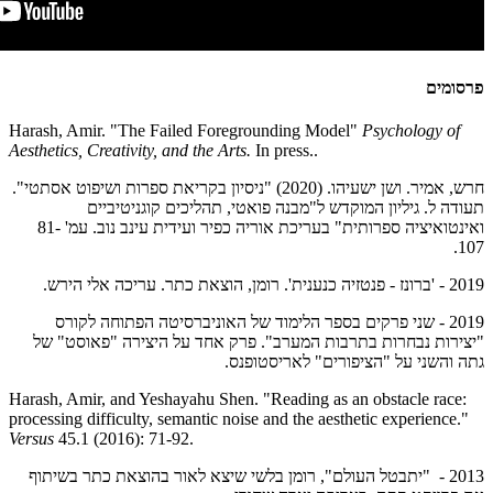
פרסומים
Harash, Amir. "
The Failed Foregrounding Model"
Psychology of
Aesthetics, Creativity, and the Arts.
In press..
חרש, אמיר. ושן ישעיהו. (2020) "ניסיון בקריאת ספרות ושיפוט אסתטי".
תעודה ל. גיליון המוקדש ל"מבנה פואטי, תהליכים קוגניטיביים
ואינטואיציה ספרותית" בעריכת אוריה כפיר ועידית עינב נוב. עמ' 81-
107.
2019 - 'ברונז - פנטזיה כנענית'. רומן, הוצאת כתר. עריכה אלי הירש.
2019 - שני פרקים בספר הלימוד של האוניברסיטה הפתוחה לקורס
"יצירות נבחרות בתרבות המערב". פרק אחד על היצירה "פאוסט" של
גתה והשני על "הציפורים" לאריסטופנס.
Harash, Amir, and Yeshayahu Shen. "Reading as an obstacle race:
processing difficulty, semantic noise and the aesthetic experience."
Versus
45.1 (2016): 71-92.
2013 - "יתבטל העולם", רומן בלשי שיצא לאור בהוצאת כתר בשיתוף