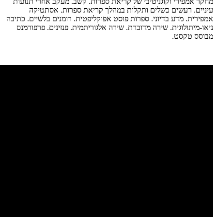
מחקר אמפירי וקוגניטיבי של קריאת ספרות. קשב. מעקב אחרי תנועות
עיניים. רעשים כשלים ותקלות במהלך קריאת ספרות. אסתטיקה
אמפירית. מדע בדיוני. ספרות פוסט אפוקליפטית. רומנים בלשיים. כתיבה
ניאו-מיתולוגית. שירה מדוברת. שירה אלגוריתמית. פנזינים. פרפורמנס
מבוסס טקסט.