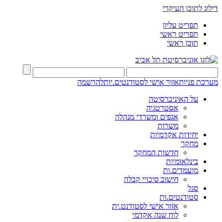
דילוג לתוכן העיקרי
תפריט עליון
תפריט ראשי
תוכן ראשי
מערכת פניות
אזור אישי לסטודנטים.יות
להרשמה
על האוניברסיטה
אסטרטגיה
אגפים ומשרדי מנהלה
משרות
יחידות אקדמיות
מחקר
חדשות המחקר
בינלאומיות
מועמדים.ות
חישוב סיכויי קבלה
סגל
סטודנטים.ות
אזור אישי לסטודנט.ית
לוח שנה אקדמי