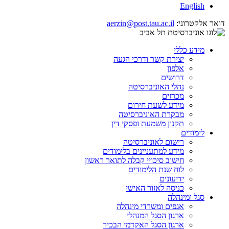
English
דואר אלקטרוני:
aerzin@post.tau.ac.il
מידע כללי
יצירת קשר ודרכי הגעה
אלפון
דרושים
נהלי האוניברסיטה
מכרזים
מידע לשעת חירום
מבקרת האוניברסיטה
תקנון משמעת ופסקי דין
לימודים
רישום לאוניברסיטה
מידע למתעניינים בלימודים
חישוב סיכויי קבלה לתואר ראשון
לוח שנת הלימודים
ידיעונים
כניסה לאזור האישי
סגל ומינהלה
אגפים ומשרדי מינהלה
ארגון הסגל המנהלי
ארגון הסגל האקדמי הבכיר