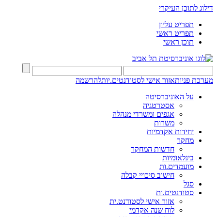
דילוג לתוכן העיקרי
תפריט עליון
תפריט ראשי
תוכן ראשי
מערכת פניות
אזור אישי לסטודנטים.יות
להרשמה
על האוניברסיטה
אסטרטגיה
אגפים ומשרדי מנהלה
משרות
יחידות אקדמיות
מחקר
חדשות המחקר
בינלאומיות
מועמדים.ות
חישוב סיכויי קבלה
סגל
סטודנטים.ות
אזור אישי לסטודנט.ית
לוח שנה אקדמי