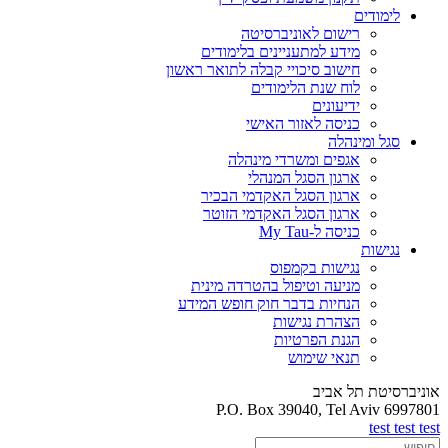
לימודים
רישום לאוניברסיטה
מידע למתעניינים בלימודים
חישוב סיכויי קבלה לתואר ראשון
לוח שנת הלימודים
ידיעונים
כניסה לאזור האישי
סגל ומינהלה
אגפים ומשרדי מינהלה
ארגון הסגל המנהלי
ארגון הסגל האקדמי הבכיר
ארגון הסגל האקדמי הזוטר
כניסה ל-My Tau
נגישות
נגישות בקמפוס
מניעה וטיפול בהטרדה מינית
הנחיות בדבר חוק חופש המידע
הצהרת נגישות
הגנת הפרטיות
תנאי שימוש
אוניברסיטת תל אביב
P.O. Box 39040, Tel Aviv 6997801
test test test