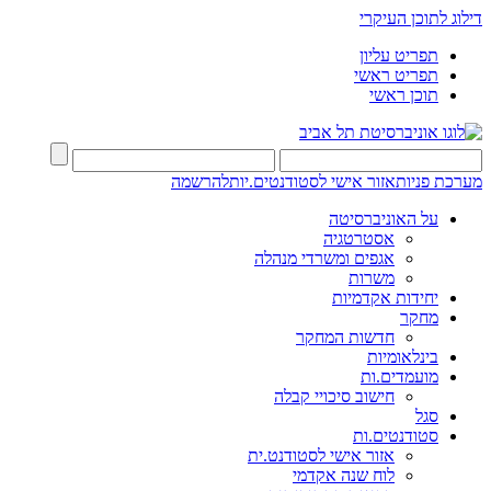
דילוג לתוכן העיקרי
תפריט עליון
תפריט ראשי
תוכן ראשי
מערכת פניות
אזור אישי לסטודנטים.יות
להרשמה
על האוניברסיטה
אסטרטגיה
אגפים ומשרדי מנהלה
משרות
יחידות אקדמיות
מחקר
חדשות המחקר
בינלאומיות
מועמדים.ות
חישוב סיכויי קבלה
סגל
סטודנטים.ות
אזור אישי לסטודנט.ית
לוח שנה אקדמי