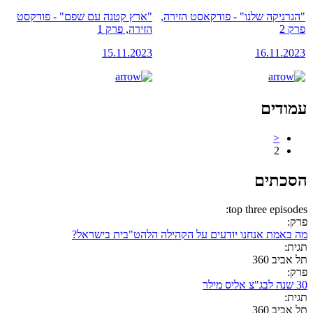
"הגרניקה שלנו" - פודקאסט הזירה,
"ארץ קטנה עם שפם" - פודקסט
פרק 2
הזירה, פרק 1
15.11.2023
16.11.2023
עמודים
<
2
הסכתים
top three episodes:
פרק:
מה באמת אנחנו יודעים על הקהילה הלהט"בית בישראל?
תגית:
תל אביב 360
פרק:
30 שנה לבג"צ אליס מילר
תגית:
תל אביב 360