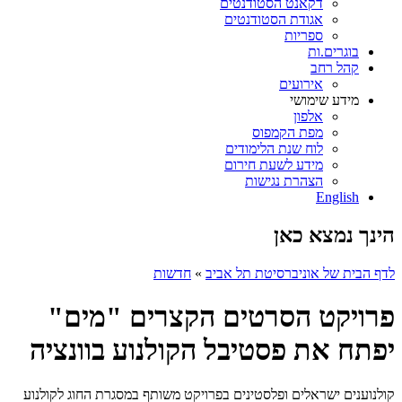
דקאנט הסטודנטים
אגודת הסטודנטים
ספריות
בוגרים.ות
קהל רחב
אירועים
מידע שימושי
אלפון
מפת הקמפוס
לוח שנת הלימודים
מידע לשעת חירום
הצהרת נגישות
English
הינך נמצא כאן
לדף הבית של אוניברסיטת תל אביב
»
חדשות
פרויקט הסרטים הקצרים "מים"
יפתח את פסטיבל הקולנוע בוונציה
קולנוענים ישראלים ופלסטינים בפרויקט משותף במסגרת החוג לקולנוע