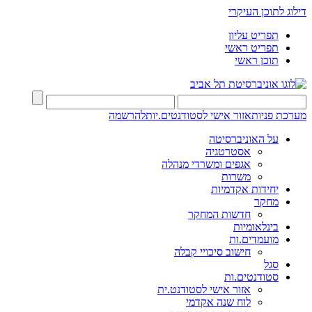
דילוג לתוכן העיקרי
תפריט עליון
תפריט ראשי
תוכן ראשי
מערכת פניות
אזור אישי לסטודנטים.יות
להרשמה
על האוניברסיטה
אסטרטגיה
אגפים ומשרדי מנהלה
משרות
יחידות אקדמיות
מחקר
חדשות המחקר
בינלאומיות
מועמדים.ות
חישוב סיכויי קבלה
סגל
סטודנטים.ות
אזור אישי לסטודנט.ית
לוח שנה אקדמי