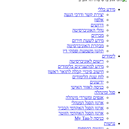
מידע כללי
יצירת קשר ודרכי הגעה
אלפון
דרושים
נהלי האוניברסיטה
מכרזים
מידע לשעת חירום
מבקרת האוניברסיטה
תקנון משמעת ופסקי דין
לימודים
רישום לאוניברסיטה
מידע למתעניינים בלימודים
חישוב סיכויי קבלה לתואר ראשון
לוח שנת הלימודים
ידיעונים
כניסה לאזור האישי
סגל ומינהלה
אגפים ומשרדי מינהלה
ארגון הסגל המנהלי
ארגון הסגל האקדמי הבכיר
ארגון הסגל האקדמי הזוטר
כניסה ל-My Tau
נגישות
נגישות בקמפוס