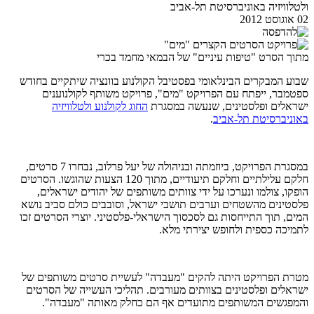
ולטלוויזיה באוניברסיטת תל-אביב
02 אוגוסט 2012
מתוך הסרט "טיפות עיניים" של הבמאי מחמד בכרי
שבוע המבקרים הבינלאומי בפסטיבל הקולנוע בוונציה שיתקיים בחודש
ספטמבר, ייפתח עם הפרויקט "מים", פרויקט משותף לקולנוענים
ישראלים ופלסטינים, שנעשה במסגרת
החוג לקולנוע ולטלוויזיה
באוניברסיטת תל-אביב
.
במסגרת הפרויקט, ביוזמתה ובניהולה של יעל פרלוב, נבחרו 7 סרטים,
חלקם עלילתיים וחלקם תיעודיים, מתוך 120 הצעות שהוגשו. הסרטים
הופקו, צולמו ונערכו על ידי צוותים משותפים של יהודים ישראלים,
פלסטינים מהשטחים וערבים תושבי ישראל, וסובבים כולם סביב נושא
המים, תוך התייחסות גם לסכסוך הישראלי-פלסטיני. יוצרי הסרטים זכו
לתמיכה כספית ולחופש יצירתי מלא.
מטרת הפרויקט היתה להקים "מעבדה" לעשיית סרטים משותפים של
ישראלים ופלסטינים בצוותים מעורבים. תהליכי העשייה של הסרטים
והמפגשים המשותפים מתועדים אף הם כחלק מאותה "מעבדה".