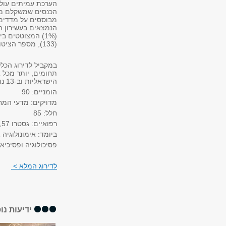
הערכת עמיתים עולמ
מבוססים על מדדים
הנמצאים
(1%)
(133), מספר הציטוטים בטופ 1% (150) וטופ 10% (מקום 157).
הישראליות וב-13 נוספים בשנייה. המיקומים הבולטים:
הומניים: 90
מדויקים: מדעי המחשב 130, מתמטיקה, 124, פ
חלל: 85
רפואיים: גסטרו 57, מחלות זיהומיות 84, אונקולוגיה 81
ביומד: אימונולוגיה 81, נויורו 114, ביולוגיה וביוכימיה 81, אופטיקה 96
פסיכולוגיה ופסיכיאטרי
לדירוג המלא >
ידיעות נו