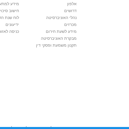
אלפון
מידע למתענ
דרושים
חישוב סיכוי
נהלי האוניברסיטה
לוח שנת הל
מכרזים
ידיעונים
מידע לשעת חירום
כניסה לאזור
מבקרת האוניברסיטה
תקנון משמעת ופסקי דין
אוניברסיטת תל אביב עושה כל מאמץ לכבד זכו