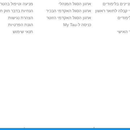
יינים בלימודים
ארגון הסגל המנהלי
מניעה וטיפול בהטר
י קבלה לתואר ראשון
ארגון הסגל האקדמי הבכיר
הנחיות בדבר חוק ח
ימודים
ארגון הסגל האקדמי הזוטר
הצהרת נגישות
כניסה ל-My Tau
הגנת הפרטיות
 האישי
תנאי שימוש
יות יוצרים. אם בבעלותך זכויות יוצרים בתכנים שנמצאים פה ו/או השימוש ש