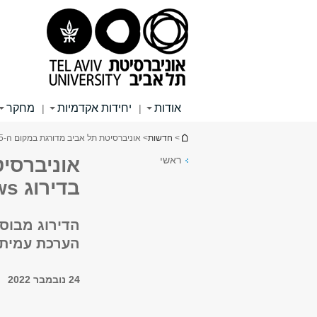
תוכן
תפריט
תפריט
עליון
ראשי
ראשי
אודות
יחידות אקדמיות
מחקר
|
|
הינך נמצא כאן
>
חדשות
> אוניברסיטת תל אביב מדורגת במקום ה-175 בדירוג US News לשנת 2023
ראשי
בדירוג US News לשנת 2023
הדירוג מבוסס
הערכת עמיתים
24 נובמבר 2022