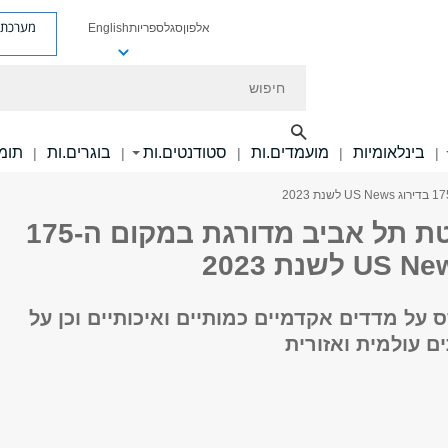
מערכת פ
אלפון
סגל
ספריות
English
חיפוש
בינלאומיות
מועמדים.ות
סטודנטים.ות
בוגרים.ות
תומכ
|
|
|
|
|
אוניברסיטת תל אביב מדורגת במקום ה-175
 על מדדים אקדמיים כמותיים ואיכותיים וכן על
 עולמית ואזורית