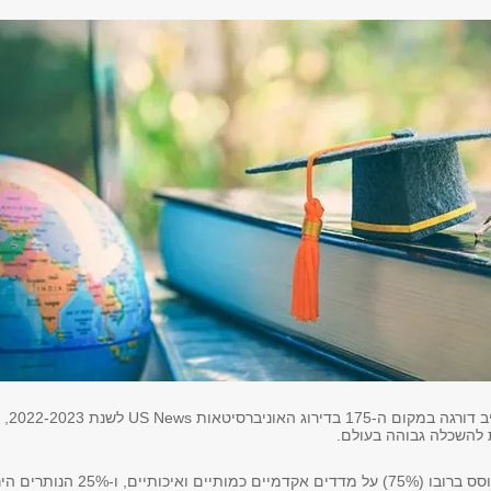
 ה-175 בדירוג האוניברסיטאות
US News
לשנת 2022-2023,
מבוסס ברובו (75%) על מדדים אקדמיים כמותיים ואיכותיים, ו-25% ה