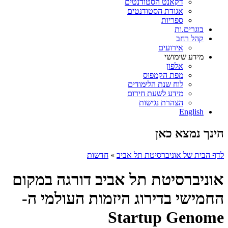
דקאנט הסטודנטים
אגודת הסטודנטים
ספריות
בוגרים.ות
קהל רחב
אירועים
מידע שימושי
אלפון
מפת הקמפוס
לוח שנת הלימודים
מידע לשעת חירום
הצהרת נגישות
English
הינך נמצא כאן
לדף הבית של אוניברסיטת תל אביב
»
חדשות
אוניברסיטת תל אביב דורגה במקום
החמישי בדירוג היזמות העולמי ה-
Startup Genome