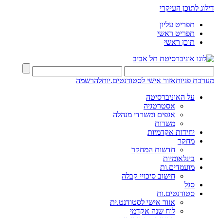
דילוג לתוכן העיקרי
תפריט עליון
תפריט ראשי
תוכן ראשי
מערכת פניות
אזור אישי לסטודנטים.יות
להרשמה
על האוניברסיטה
אסטרטגיה
אגפים ומשרדי מנהלה
משרות
יחידות אקדמיות
מחקר
חדשות המחקר
בינלאומיות
מועמדים.ות
חישוב סיכויי קבלה
סגל
סטודנטים.ות
אזור אישי לסטודנט.ית
לוח שנה אקדמי