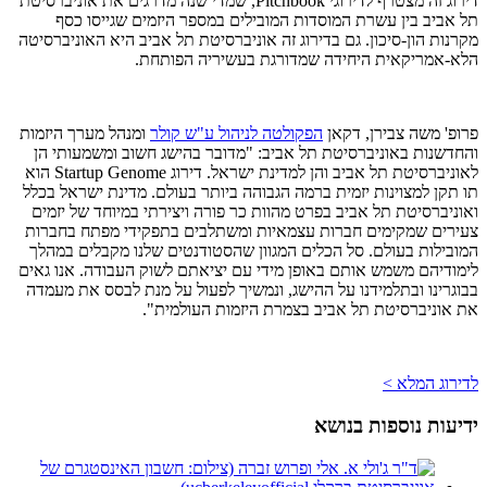
דירוג זה מצטרף לדירוגי
Pitchbook
, שמדי שנה מדרגים את אוניברסיטת
תל אביב בין עשרת המוסדות המובילים במספר היזמים שגייסו כסף
מקרנות הון-סיכון. גם בדירוג זה אוניברסיטת תל אביב היא האוניברסיטה
הלא-אמריקאית היחידה שמדורגת בעשיריה הפותחת.
פרופ' משה צבירן, דקאן
הפקולטה לניהול ע"ש קולר
ומנהל מערך היזמות
והחדשנות באוניברסיטת תל אביב: "מדובר בהישג חשוב ומשמעותי הן
לאוניברסיטת תל אביב והן למדינת ישראל. דירוג
Startup Genome
הוא
תו תקן למצוינות יזמית ברמה הגבוהה ביותר בעולם. מדינת ישראל בכלל
ואוניברסיטת תל אביב בפרט מהוות כר פורה ויצירתי במיוחד של יזמים
צעירים שמקימים חברות עצמאיות ומשתלבים בתפקידי מפתח בחברות
המובילות בעולם. סל הכלים המגוון שהסטודנטים שלנו מקבלים במהלך
לימודיהם משמש אותם באופן מידי עם יציאתם לשוק העבודה. אנו גאים
בבוגרינו ובתלמידנו על ההישג, ונמשיך לפעול על מנת לבסס את מעמדה
את אוניברסיטת תל אביב בצמרת היזמות העולמית".
לדירוג המלא >
ידיעות נוספות בנושא