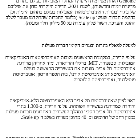
Genome
(אחת מפירמות הייעוץ והמחקר המובילות בעולם בתחום
מדיניות יזמות וחדשנות), לשנת 2021. הדירוג היוקרתי בוחן את שילובם
של בוגרי ובוגרות האוניברסיטאות המובילות בעולם בתחום היזמות וכן
בהקמת חברות שעשו
Scale up
(כלומר החברות שהתקדמו מעבר לשלב
ההזנק והערכת השווי שלהן עומדת על 50 מיליון דולר ומעלה).
למעלה למאלף בוגרות ובוגרים הקימו חברות פעילות
על פי הדירוג, במקומות הראשונים ניצבות האוניברסיטאות האמריקאיות
המובילות: סטנפורד,
MIT
, ברקלי והרווארד, ומיד אחריהן מדורגת
אוניברסיטת תל אביב. סוגרות את העשירייה הראשונה בעולם
האוניברסיטאות: אוניברסיטת קורנל, בית הספר וורטון, אוניברסיטת
פנסילבניה, ואוניברסיטת קולומביה.
ראוי לציין שאוניברסיטת תל אביב היא האוניברסיטה הלא-אמריקאית
היחידה שמדורגת בעשיריה הפותחת. על פי הדירוג, כ-1,300 בוגרי
אוניברסיטת תל אביב הקימו במהלך העשורים האחרונים חברות פעילות
במגוון רחב של תחומים וכ- 40 מתוכן מצויות בשלב ה-
Scale up
.