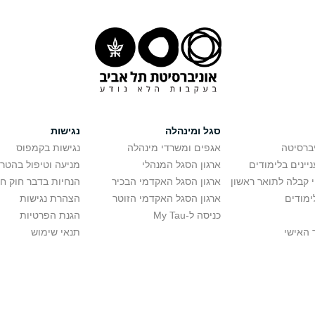
סגל ומינהלה
נגישות
יברסיטה
אגפים ומשרדי מינהלה
נגישות בקמפוס
יינים בלימודים
ארגון הסגל המנהלי
מניעה וטיפול בהטר
י קבלה לתואר ראשון
ארגון הסגל האקדמי הבכיר
הנחיות בדבר חוק ח
ימודים
ארגון הסגל האקדמי הזוטר
הצהרת נגישות
כניסה ל-My Tau
הגנת הפרטיות
 האישי
תנאי שימוש