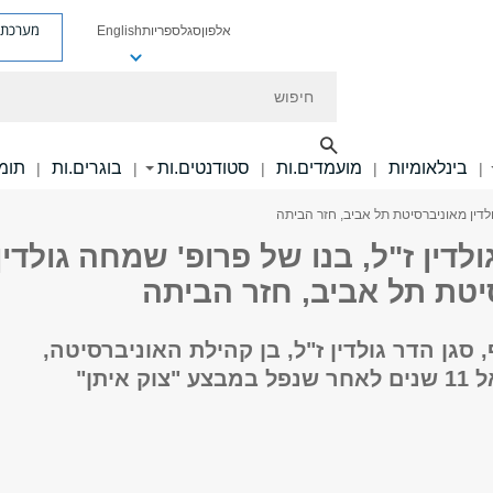
מערכת פ
אלפון
סגל
ספריות
English
חיפוש
בינלאומיות
מועמדים.ות
סטודנטים.ות
בוגרים.ות
תומכ
|
|
|
|
|
גולדין מאוניברסיטת תל אביב, חזר הביתה
ולדין ז"ל, בנו של פרופ' שמחה גולדין
יטת תל אביב, חזר הביתה
סגן הדר גולדין ז"ל, בן קהילת האוניברסיטה,
ק איתן"