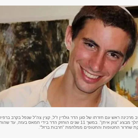
 מרכינה ראש עם חזרתו של סגן הדר גולדין ז"ל, קצין צה"ל שנפל בקרב ברפיח
באוגוסט 2014, במהלך מבצע "צוק איתן". במשך 11 שנים הוחזק הדר בידי חמאס בעזה, עד שה
ת שחרור החטופות והחטופים ממלחמת "חרבות ברזל".