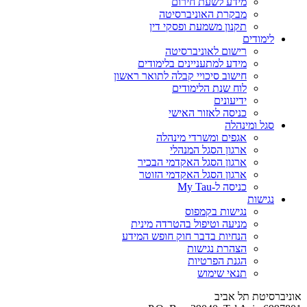
מידע לשעת חירום
מבקרת האוניברסיטה
תקנון משמעת ופסקי דין
לימודים
רישום לאוניברסיטה
מידע למתעניינים בלימודים
חישוב סיכויי קבלה לתואר ראשון
לוח שנת הלימודים
ידיעונים
כניסה לאזור האישי
סגל ומינהלה
אגפים ומשרדי מינהלה
ארגון הסגל המנהלי
ארגון הסגל האקדמי הבכיר
ארגון הסגל האקדמי הזוטר
כניסה ל-My Tau
נגישות
נגישות בקמפוס
מניעה וטיפול בהטרדה מינית
הנחיות בדבר חוק חופש המידע
הצהרת נגישות
הגנת הפרטיות
תנאי שימוש
אוניברסיטת תל אביב