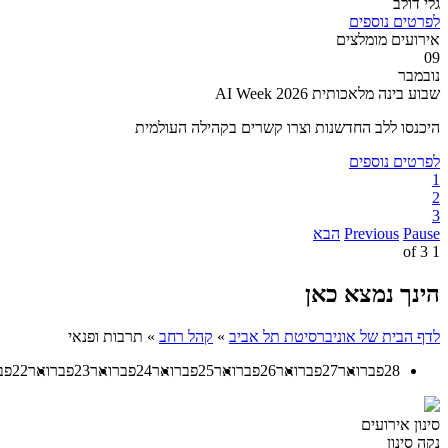
גלי דולב
לפרטים נוספים
אירועים מומלצים
09
נובמבר
שבוע בינה מלאכותית AI Week 2026
היכנסו ללב החדשנות וצרו קשרים בקהילה העולמית
לפרטים נוספים
1
2
3
Pause
Previous
הבא
3
of
1
הינך נמצא כאן
לדף הבית של אוניברסיטת תל אביב
»
קהל רחב
»
תרבות ופנאי
28
פברואר
27
פברואר
26
פברואר
25
פברואר
24
פברואר
23
פברואר
22
פב
סינון אירועים
נקה סינון