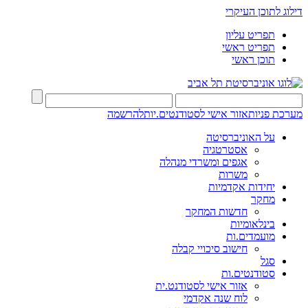
דילוג לתוכן העיקרי
תפריט עליון
תפריט ראשי
תוכן ראשי
מערכת פניות
אזור אישי לסטודנטים.יות
להרשמה
על האוניברסיטה
אסטרטגיה
אגפים ומשרדי מנהלה
משרות
יחידות אקדמיות
מחקר
חדשות המחקר
בינלאומיות
מועמדים.ות
חישוב סיכויי קבלה
סגל
סטודנטים.ות
אזור אישי לסטודנט.ית
לוח שנה אקדמי