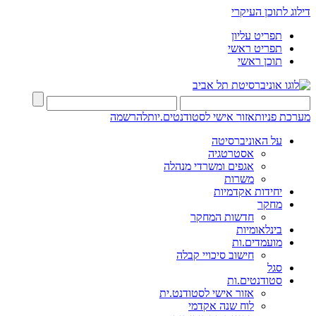
דילוג לתוכן העיקרי
תפריט עליון
תפריט ראשי
תוכן ראשי
מערכת פניות
אזור אישי לסטודנטים.יות
להרשמה
על האוניברסיטה
אסטרטגיה
אגפים ומשרדי מנהלה
משרות
יחידות אקדמיות
מחקר
חדשות המחקר
בינלאומיות
מועמדים.ות
חישוב סיכויי קבלה
סגל
סטודנטים.ות
אזור אישי לסטודנט.ית
לוח שנה אקדמי