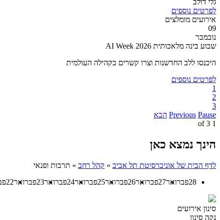
גלי דולב
לפרטים נוספים
אירועים מומלצים
09
נובמבר
שבוע בינה מלאכותית AI Week 2026
היכנסו ללב החדשנות וצרו קשרים בקהילה העולמית
לפרטים נוספים
1
2
3
Pause
Previous
הבא
3
of
1
הינך נמצא כאן
לדף הבית של אוניברסיטת תל אביב
»
קהל רחב
»
תרבות ופנאי
28
פברואר
27
פברואר
26
פברואר
25
פברואר
24
פברואר
23
פברואר
22
פב
סינון אירועים
נקה סינון