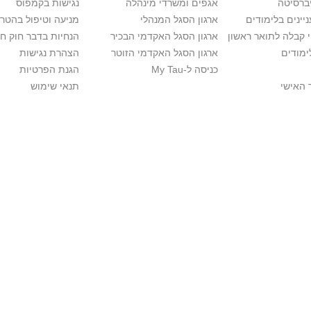
יברסיטה
אגפים ומשרדי מינהלה
נגישות בקמפוס
יינים בלימודים
ארגון הסגל המנהלי
מניעה וטיפול בהטר
י קבלה לתואר ראשון
ארגון הסגל האקדמי הבכיר
הנחיות בדבר חוק ח
ימודים
ארגון הסגל האקדמי הזוטר
הצהרת נגישות
כניסה ל-My Tau
הגנת הפרטיות
 האישי
תנאי שימוש