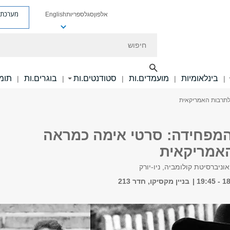
מערכת פ
אלפון
סגל
ספריות
English
חיפוש
בינלאומיות
מועמדים.ות
סטודנטים.ות
בוגרים.ות
תומכ
|
|
|
|
|
לתרבות האמריקאית
מפחידה: סרטי אימה כמראה
אמריקאית
אוניברסיטת קולומביה, ניו-יורק
בניין מקסיקו, חדר 213