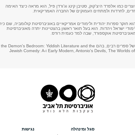
וצרים כמו אלפרד היצ'קוק, סטיבן קינג וג'ורדן פיל, הוא מראה כיצד האימה
ם, לחרדות ולמתחים העמוקים של החברה האמריקאית.
הוא חוקר ספרות יהודית ולימודים אמריקאיים באוניברסיטת קולומביה, שם כיה
מודי ישראל ויהדות. הוא בעל תואר ראשון בהצטיינות יתרה מאוניברסיטת
מאוניברסיטת אוקספורד, שבה למד כעמית רודס.
דאובר הוא מחברם של ספרים רבים, בהם the Demon's Bedroom: Yiddish Literature and the
Early Modern, Antonio's Devils, The Worlds of Sholem Aleichem ו-Jewish Comedy: A
סגל ומינהלה
נגישות