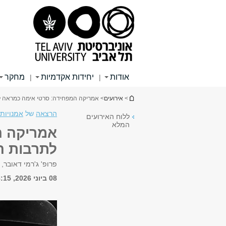
תוכן
תפריט
תפריט
עליון
ראשי
ראשי
אודות
יחידות אקדמיות
מחקר
|
|
הינך נמצא כאן
>
אירועים
> אמריקה המפחידה: סרטי אימה כמראה 
הרצאה
של
אמנויות
ללוח האירועים
המלא
אמריקה ה
לתרבות ה
פרופ' ג'רמי דאובר, 
08 ביוני 2026, 18:15 - 19:45