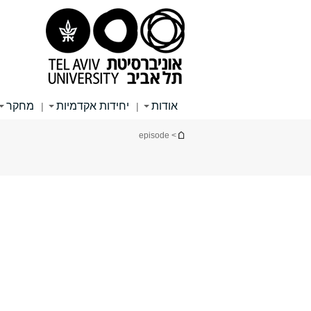
תוכן
תפריט
תפריט
עליון
ראשי
ראשי
אודות
יחידות אקדמיות
מחקר
|
|
הינך נמצא כאן
> episode