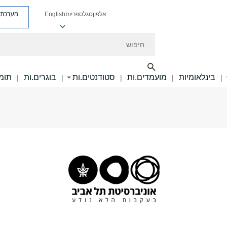
מערכת פ
אלפון
סגל
ספריות
English
חיפוש
בינלאומיות
מועמדים.ות
סטודנטים.ות
בוגרים.ות
תומכ
|
|
|
|
|