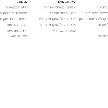
סגל ומינהלה
נגישות
יברסיטה
אגפים ומשרדי מינהלה
נגישות בקמפוס
יינים בלימודים
ארגון הסגל המנהלי
מניעה וטיפול בהטר
י קבלה לתואר ראשון
ארגון הסגל האקדמי הבכיר
הנחיות בדבר חוק ח
ימודים
ארגון הסגל האקדמי הזוטר
הצהרת נגישות
כניסה ל-My Tau
הגנת הפרטיות
 האישי
תנאי שימוש