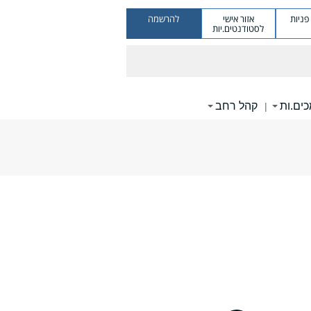
ניות
אזור אישי
להרשמה
לסטודנטים.יות
ים.ות
קהל רחב
|