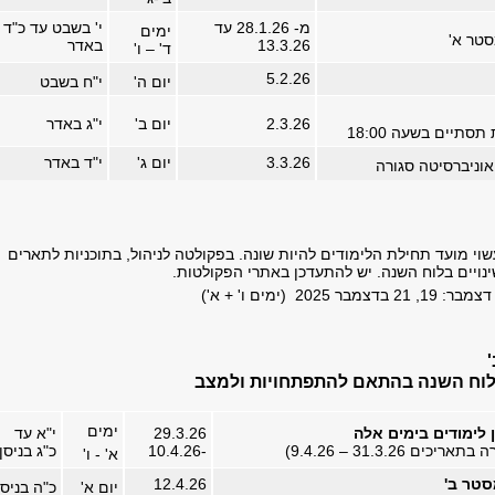
מ- 28.1.26 עד
י' בשבט עד כ"ד
ימים
טר א'
13.3.26
באדר
ד' – ו'
5.2.26
יום ה'
י"ח בשבט
2.3.26
יום ב'
י"ג באדר
סתיים בשעה 18:00
3.3.26
יום ג'
י"ד באדר
וניברסיטה סגורה
וי מועד תחילת הלימודים להיות שונה. בפקולטה לניהול, בתוכניות לתארים
נויים בלוח השנה. יש להתעדכן באתרי הפקולטות.
20 (ימים ו' + א')
 בלוח השנה בהתאם להתפתחויות ולמצב
ימים
לימודים בימים אלה
29.3.26
י"א עד
ם 31.3.26 – 9.4.26)
-10.4.26
כ"ג בניסן
א' - ו'
סטר ב'
12.4.26
יום א'
כ"ה בניסן