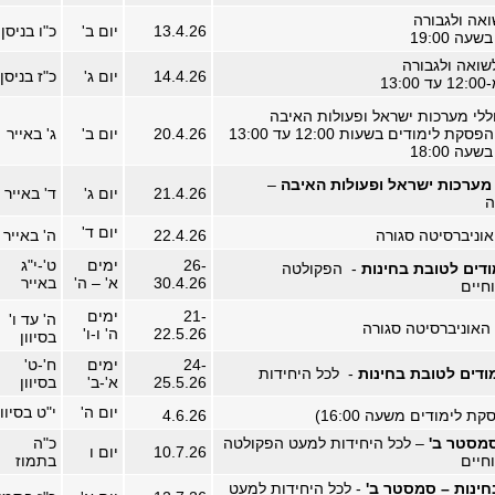
ואה ולגבורה
13.4.26
יום ב'
כ"ו בניסן
ה 19:00
לשואה ולגבורה
14.4.26
יום ג'
כ"ז בניסן
13
חללי מערכות ישראל ופעולות האיבה
 לימודים בשעות 12:00 עד 13:00
20.4.26
יום ב'
ג' באייר
ה 18:00
י מערכות ישראל ופעולות האיבה
–
21.4.26
יום ג'
ד' באייר
ה
יום ד'
וניברסיטה סגורה
22.4.26
ה' באייר
26-
ימים
ט'-י"ג
דים לטובת בחינות
- הפקולטה
30.4.26
א' – ה'
באייר
חיים
21-
ימים
ה' עד ו'
האוניברסיטה סגורה
22.5.26
ה' ו-ו'
בסיוון
24-
ימים
ח'-ט'
ודים לטובת בחינות
- לכל היחידות
25.5.26
א'-ב'
בסיוון
יום ה'
י"ט בסיוון
ת לימודים משעה 16:00)
4.6.26
סמסטר ב'
– לכל היחידות למעט הפקולטה
כ"ה
10.7.26
יום ו
חיים
בתמוז
ינות – סמסטר ב'
- לכל היחידות למעט