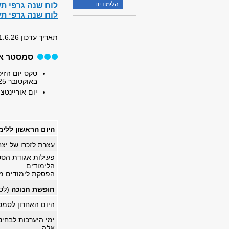
לוח שנה גרפי ת
הלימודים
לוח שנה גרפי ת
תאריך עדכון 11.6.26
סמסטר א'
באוקטובר 2025 (בשעות 12:00 – 13:00)
יום אוריינטציה
היום הראשון ללימ
עצרת לזכרו של יצח
פעילות אגודת הסט
הלימודים
הפסקת לימודים מ-12:00 עד :00
חופשת חנוכה
(לסט
היום האחרון לסמ
ימי היערכות לבחינו
אלה