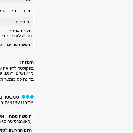
תקופת בחינות סמס
יום פתוח
תענית אסתר
כל פעילות לימודית ת
חופשת פורים
– הא
הערות:
בפקולטה לרפואה עש
מתקדמים, ייתכנו שי
בחינה פסיכומטרית דצמבר: 19, 21 בדצמבר 25
סמסטר ב'
ייתכנו שינויים
חופשת פסח – אין 
(האוניברסיטה סגורה בתאריכי
היום הראשון לסמ