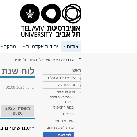
תוכן
תפריט
תפריט
עליון
ראשי
ראשי
אודות
יחידות אקדמיות
מחקר
|
הינך נמצא כאן
>
אודות
>
מידע שימושי
> לוח שנת הלימודים
לוח שנת 
ראשי
האוניברסיטה שלנו
סגל ומנהלה
עודכן:
02.08.2026
מידע שימושי
יצירת קשר ודרכי
הגעה
מפת הקמפוס
תשפ"ו 2025-
2026
מכרזים
שירותי מחשוב
ייתכנו שינויים
מידע לשעת חירום
לוח שנת