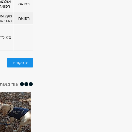
אולמו
רפואה
רפואה
מקצועו
רפואה
הבריאו
סמולר
< הקודם
עוד באותו