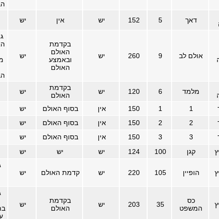
הב
דאך
5
152
יש
אין
יש
ג
בקדמת
הא
האולם
אולם לב
9
260
יש
יש
ובאמצע
מ
האולם
הב
בקדמת
מלמד
6
120
יש
יש
האולם
1
1
150
אין
בסוף האולם
יש
2
2
150
אין
בסוף האולם
יש
3
3
150
אין
בסוף האולם
יש
ץ
קגן
100
124
יש
יש
יש
ג
ץ
הופיין
105
220
יש
קדמת האולם
יש
ג
כס
בקדמת
ץ
35
203
יש
יש
המשפט
האולם
בת
ע