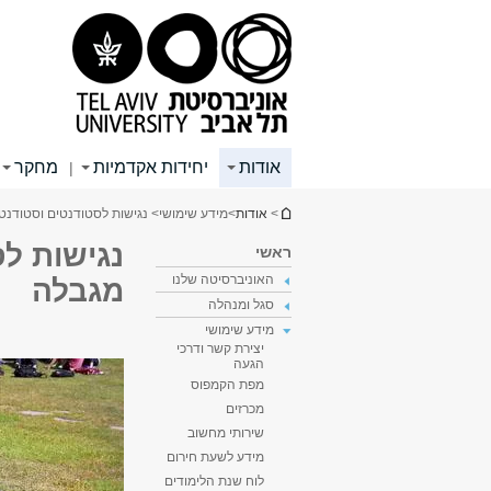
תוכן
תפריט
תפריט
עליון
ראשי
ראשי
אודות
יחידות אקדמיות
מחקר
|
הינך נמצא כאן
>
אודות
>
מידע שימושי
> נגישות לסטודנטים וסטודנ
נגישות ל
ראשי
האוניברסיטה שלנו
מגבלה
סגל ומנהלה
מידע שימושי
יצירת קשר ודרכי
הגעה
מפת הקמפוס
מכרזים
שירותי מחשוב
מידע לשעת חירום
לוח שנת הלימודים