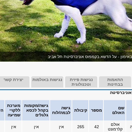
ר באימון - על הדשא בקמפוס אוניברסיטת תל אביב
התאמות
נגישות פיזית
נגישות באולמות
יצירת קשר
בבחינות
וטכנולוגית
אוניברסיטה
גישה/מקומות
מערכת
שם
גישה
מספר
קיבולת
בקהל לכסא
ללקויי
הע
האולם
לבמה/לוח
גלגלים
שמיעה
אולם
ה
42
265
אין
אין
אין
קלרמונט