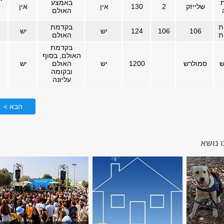
ת
באמצע
שלייזק
2
130
אין
אין
האולם
ת
בקדמת
106
106
124
יש
יש
ת
האולם
בקדמת
האולם, בסוף
ש
סמולרש
1200
יש
האולם
יש
ובקומה
עליונה
הבא >
 נושא