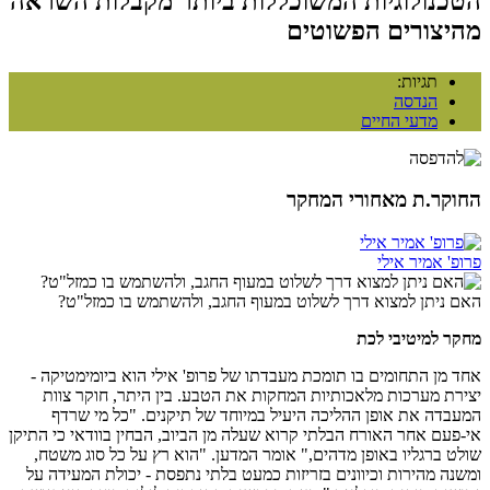
הטכנולוגיות המשוכללות ביותר מקבלות השראה
מהיצורים הפשוטים
תגיות:
הנדסה
מדעי החיים
החוקר.ת מאחורי המחקר
פרופ' אמיר אילי
האם ניתן למצוא דרך לשלוט במעוף החגב, ולהשתמש בו כמזל"ט?
מחקר למיטיבי לכת
אחד מן התחומים בו תומכת מעבדתו של פרופ' אילי הוא ביומימטיקה -
יצירת מערכות מלאכותיות המחקות את הטבע. בין היתר, חוקר צוות
המעבדה את אופן ההליכה היעיל במיוחד של תיקנים. "כל מי שרדף
אי-פעם אחר האורח הבלתי קרוא שעלה מן הביוב, הבחין בוודאי כי התיקן
שולט ברגליו באופן מדהים," אומר המדען. "הוא רץ על כל סוג משטח,
ומשנה מהירות וכיוונים בזריזות כמעט בלתי נתפסת - יכולת המעידה על