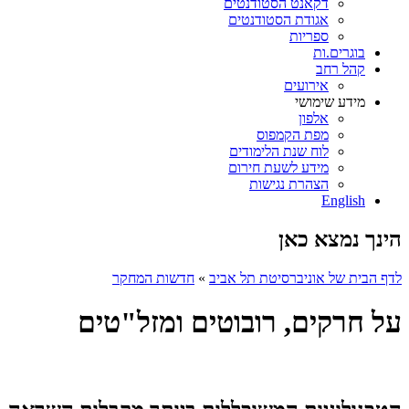
דקאנט הסטודנטים
אגודת הסטודנטים
ספריות
בוגרים.ות
קהל רחב
אירועים
מידע שימושי
אלפון
מפת הקמפוס
לוח שנת הלימודים
מידע לשעת חירום
הצהרת נגישות
English
הינך נמצא כאן
לדף הבית של אוניברסיטת תל אביב
»
חדשות המחקר
על חרקים, רובוטים ומזל"טים