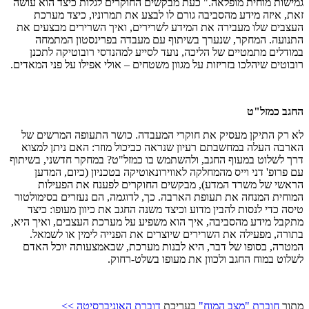
גמישות מוחית מופלאה." כעת מבקשים החוקרים לגלות כיצד הוא עושה
זאת, איזה מידע מהסביבה גורם לו לבצע את תמרוניו, כיצד מערכת
העצבים שלו מעבירה את המידע לשרירים, ואיך השרירים מבצעים את
התנועה. המחקר, שנערך בשיתוף עם מעבדה בפרינסטון המתמחה
במודלים מתמטיים של הליכה, נועד לסייע למהנדסי רובוטיקה לתכנן
רובוטים שיהלכו בזריזות על מגוון משטחים – אולי אפילו על פני המאדים.
החגב כמזל"ט
לא רק התיקן מעסיק את חוקרי המעבדה. כושר התעופה המרשים של
הארבה העלה במחשבתם רעיון שנראה כביכול מוזר: האם ניתן למצוא
דרך לשלוט במעוף החגב, ולהשתמש בו כמזל"ט? במחקר חדשני, בשיתוף
עם פרופ' דני וייס מהמחלקה לאווירונאוטיקה בטכניון (כיום, המדען
הראשי של משרד המדע), מבקשים החוקרים לפענח את הפעילות
המוחית המנחה את תעופת הארבה. כך, לדוגמה, הם נעזרים בסימולטור
טיסה כדי לנסות להבין מדוע וכיצד משנה החגב את כיוון מעופו: כיצד
מתקבל מידע מהסביבה, איך הוא משפיע על מערכת העצבים, ואיך היא,
בתורה, מפעילה את השרירים שיוצרים את הפנייה לימין או לשמאל.
המטרה, בסופו של דבר, היא לבנות מערכת, שבאמצעותה יוכל האדם
לשלוט במוח החגב ולכוון את מעופו בשלט-רחוק.
מתוך
חוברת "מצב המוח"
בעריכת
דוברת האוניברסיטה >>