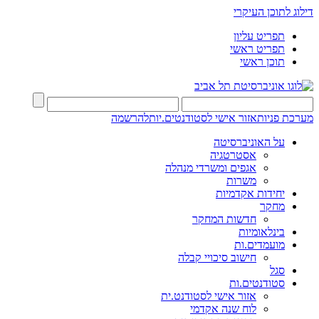
דילוג לתוכן העיקרי
תפריט עליון
תפריט ראשי
תוכן ראשי
מערכת פניות
אזור אישי לסטודנטים.יות
להרשמה
על האוניברסיטה
אסטרטגיה
אגפים ומשרדי מנהלה
משרות
יחידות אקדמיות
מחקר
חדשות המחקר
בינלאומיות
מועמדים.ות
חישוב סיכויי קבלה
סגל
סטודנטים.ות
אזור אישי לסטודנט.ית
לוח שנה אקדמי