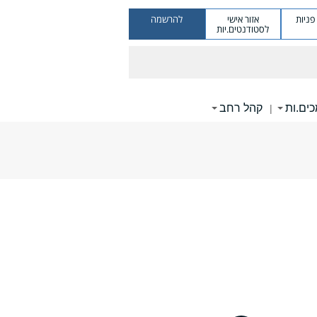
ניות
אזור אישי
להרשמה
לסטודנטים.יות
ים.ות
קהל רחב
|