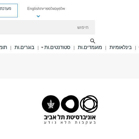
מערכת פ
אלפון
סגל
ספריות
English
חיפוש
בינלאומיות
מועמדים.ות
סטודנטים.ות
בוגרים.ות
תומכ
|
|
|
|
|