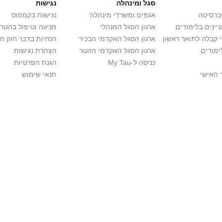
סגל ומינהלה
נגישות
יברסיטה
אגפים ומשרדי מינהלה
נגישות בקמפוס
יינים בלימודים
ארגון הסגל המנהלי
מניעה וטיפול בהטר
י קבלה לתואר ראשון
ארגון הסגל האקדמי הבכיר
הנחיות בדבר חוק ח
ימודים
ארגון הסגל האקדמי הזוטר
הצהרת נגישות
כניסה ל-My Tau
הגנת הפרטיות
 האישי
תנאי שימוש