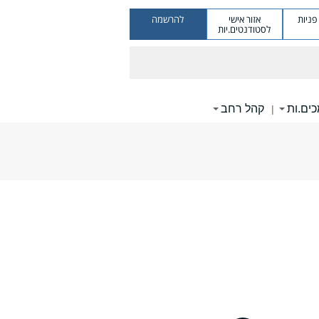
ניות
אזור אישי
להרשמה
לסטודנטים.יות
ים.ות
קהל רחב
|