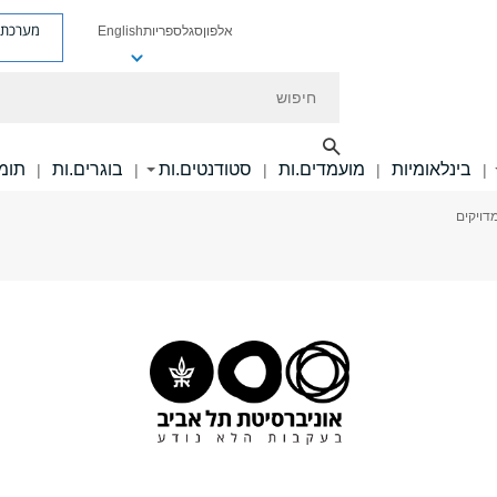
מערכת פ
אלפון
סגל
ספריות
English
חיפוש
בינלאומיות
מועמדים.ות
סטודנטים.ות
בוגרים.ות
תומכ
|
|
|
|
|
דויקים