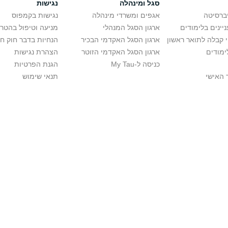
סגל ומינהלה
נגישות
יברסיטה
אגפים ומשרדי מינהלה
נגישות בקמפוס
יינים בלימודים
ארגון הסגל המנהלי
מניעה וטיפול בהטר
י קבלה לתואר ראשון
ארגון הסגל האקדמי הבכיר
הנחיות בדבר חוק ח
ימודים
ארגון הסגל האקדמי הזוטר
הצהרת נגישות
כניסה ל-My Tau
הגנת הפרטיות
 האישי
תנאי שימוש