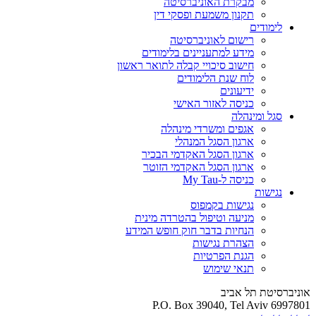
מבקרת האוניברסיטה
תקנון משמעת ופסקי דין
לימודים
רישום לאוניברסיטה
מידע למתעניינים בלימודים
חישוב סיכויי קבלה לתואר ראשון
לוח שנת הלימודים
ידיעונים
כניסה לאזור האישי
סגל ומינהלה
אגפים ומשרדי מינהלה
ארגון הסגל המנהלי
ארגון הסגל האקדמי הבכיר
ארגון הסגל האקדמי הזוטר
כניסה ל-My Tau
נגישות
נגישות בקמפוס
מניעה וטיפול בהטרדה מינית
הנחיות בדבר חוק חופש המידע
הצהרת נגישות
הגנת הפרטיות
תנאי שימוש
אוניברסיטת תל אביב
P.O. Box 39040, Tel Aviv 6997801