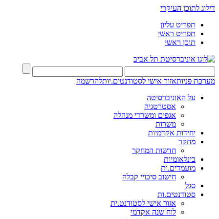
דילוג לתוכן העיקרי
תפריט עליון
תפריט ראשי
תוכן ראשי
מערכת פניות
אזור אישי לסטודנטים.יות
להרשמה
על האוניברסיטה
אסטרטגיה
אגפים ומשרדי מנהלה
משרות
יחידות אקדמיות
מחקר
חדשות המחקר
בינלאומיות
מועמדים.ות
חישוב סיכויי קבלה
סגל
סטודנטים.ות
אזור אישי לסטודנט.ית
לוח שנה אקדמי