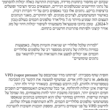
שבהם יש מחסור בתחנות מדידה, מערכות התרעה כאלה יכולות להסתמך
על נתוני החיישנים שבטלפונים הניידים, הנמצאים בכיסי הציבור ופועלים
ברציפות ברקע. נתונים אלו כבר נאספים כיום על ידי חברות רבות,
באישור המשתמשים, לצרכים מגוונים. לפי החוקרים, מאגר הנתונים
העצום הזה שמגיע מיותר מ-7 מיליארד טלפונים חכמים בעולם (נכון
ל-2024), טומן בחובו פוטנציאל משמעותי לשיפור יכולות חיזוי של מזג
אוויר קיצוני ולפיתוח פתרונות חדשניים בתחום.
"למרות שלכל סלולרי יש שגיאות והטיות משלו, באמצעות
כמויות גדולות של נתונים ממספר רב של טלפונים סלולריים
חכמים אנו יכולים למצע את השגיאות ועדיין להישאר עם
נתונים שימושיים"
חופית שחף מסבירה: "פיתחנו מדד שמתבסס על VPD (vapor pressure
deficit), או גרעון לחץ אדים, שמשקף למעשה את הקשר בין הסביבה
(טמפרטורה ולחות), לבין היובש בצמחים. כשאוויר קריר ולח יותר,
שריפות אינן יכולות להתלקח, אך ככל שהתנאים האטמוספריים הופכים
חמים ויבשים יותר, הסביבה מושכת יותר לחות מהצמחים, מה שמקל על
הצתת שריפות. החידוש במחקר שלנו הוא השימוש בנתונים שנאספו
ממשתמשי טלפונים סלולריים חכמים, ללא השתתפות פעילה שלהם,
לחישוב VPD על פני שטחים נרחבים, ומספק תובנות חשובות להערכת