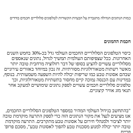
כמות הנתונים הגדולה מתגברת על הבעיות הקשורות לטלפונים סלולריים חכמים בודדים
חכמת ההמונים
כיסוי הטלפונים הסלולריים החכמים העולמי גדל בכ-30% בחמש השנים
האחרונות. ככל שצפיפותם העולמית תמשיך לגדול, נתונים שנאספים
מסלולריים עשויים להציע בסופו של דבר רזולוציה מרחבית טובה יותר
מאשר רשתות מטאורולוגיות מסורתיות. זה נכון במיוחד באזורים עירוניים
שבהם אסונות טבע כמו שריפות יכולה להיות השפעה משמעותית. בנוסף,
במדינות עם הכנסה נמוכה קיים מחסור בתשתיות מטאורולוגיות, וכך
טלפונים סלולריים חכמים עשויים לספק נתונים שימושיים למעקב אחר
תנאי מזג אוויר קיצוניים.
"בהתחשב בגידול העולמי המהיר במספר הטלפונים הסלולריים החכמים,
אנו מציעים לנצל את מקור הנתונים הזה כדי לספק התרעה מוקדמת טובה
יותר לציבור ולמנהלי חירום על אסונות טבע מתקרבים. התרעה מוקדמת
טובה יותר יכולה למנוע מסכנות טבע להפוך לאסונות טבע", מסכם פרופ'
פרייס.