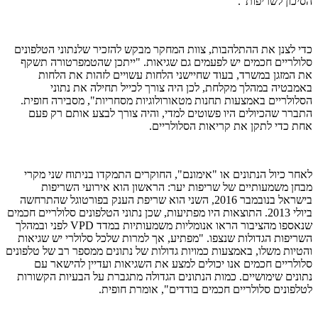
הסיכון לשריפות".
כדי לצנן את ההתלהבות, צוות המחקר מבקש להזכיר שלנתוני הטלפונים
סלולריים חכמים יש לפעמים גם שגיאות. "ייתכן שהטמפרטורה תשקף
את המזגן במשרד, בעוד שחיישני הלחות עשויים לזהות את הלחות
באמבטיה במהלך מקלחת, לכן היה צורך לכייל תחילה את נתוני
הסלולריים באמצעות תחנות מטאורולוגיות מסחריות", מסבירה חופית.
התברר שהכיולים היו פשוטים למדי, והיה צורך לבצע אותם רק פעם
אחת כדי לתקן את קריאות הסלולריים.
לאחר כיול הנתונים או "אימונם", החוקרים התמקדו בניתוח שני מקרי
מבחן משמעותיים של שריפות יער: הראשון הוא אירועי השריפות
בישראל בנובמבר 2016, השני הוא שריפת הענק בפורטוגל שהתרחשה
ביולי 2013. התוצאות היו מפתיעות, שכן נתוני הטלפונים סלולריים חכמים
שנאספו מהציבור הראו אנומליות משמעותיות במדד VPD לפני ובמהלך
השריפות הגדולות שנצפו. "מפתיע, אך למרות שלכל סלולרי יש שגיאות
והטיות משלו, באמצעות כמויות גדולות של נתונים ממספר רב של טלפונים
סלולריים חכמים אנו יכולים למצע את השגיאות ועדיין להישאר עם
נתונים שימושיים. כמות הנתונים הגדולה מתגברת על הבעיות הקשורות
לטלפונים סלולריים חכמים בודדים", אומרת חופית.