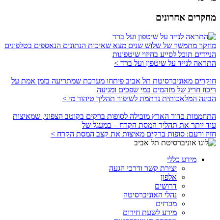
מחקרים אחרונים
מחקר מתמשך של שלוש שנים מצא שאיכות הנתונים הנאספים בטלפונים
הניידים תוכל לסייע בחיזוי שיטפונות
התראה לנייד על שיטפון ועל ברד >
חוקרים מאוניברסיטת תל אביב פיתחו מערכת שמתריעה בזמן אמת על
ריכוז חריג של מזהמים במי שפכים ומגיעה
הבינה המלאכותית נרתמת לשיפור תהליך טיהור מי >
התחממות כדור הארץ מובילה לסופות ברקים בקוטב הצפוני, שמאיצות
עוד יותר את תהליך המסת הקרח – במעגל של
חזיז ורעם: סופות ברקים מאיצות את קצב המסת הקרח >
מידע כללי
יצירת קשר ודרכי הגעה
אלפון
דרושים
נהלי האוניברסיטה
מכרזים
מידע לשעת חירום