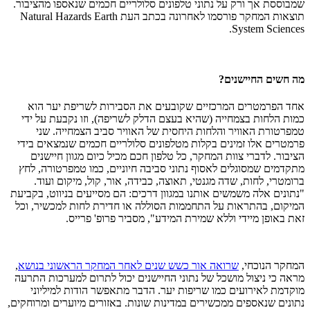
שמבוססת אך ורק על נתוני טלפונים סלולריים חכמים שנאספו מהציבור.
תוצאות המחקר פורסמו לאחרונה בכתב העת Natural Hazards Earth
System Sciences.
מה חשים החיישנים?
אחד הפרמטרים המרכזיים שקובעים את הסבירות לשריפת יער הוא
כמות הלחות בצמחייה (שהיא בעצם הדלק לשריפה), וזו נקבעת על ידי
טמפרטורת האוויר והלחות היחסית של האוויר סביב הצמחייה. שני
פרמטרים אלו זמינים בקלות מטלפונים סלולריים חכמים שנמצאים בידי
הציבור. לדברי צוות המחקר, כל טלפון חכם מכיל כיום מגוון חיישנים
מתקדמים שמסוגלים לאסוף נתוני סביבה חיוניים, כמו טמפרטורה, לחץ
ברומטרי, לחות, שדה מגנטי, תאוצה, כבידה, אור, קול, מיקום ועוד.
"נתונים אלה משמשים אותנו במגוון דרכים: הם מסייעים בניווט, בקביעת
המיקום, בהתראות על התחממות הסוללה או חדירת לחות למכשיר, וכל
זאת באופן מיידי וללא שמירת המידע", מסביר פרופ' פרייס.
המחקר הנוכחי,
שרואה אור כשש שנים לאחר המחקר הראשוני בנושא
,
מראה כי ניצול מושכל של נתוני החיישנים יכול לתרום למערכות התרעה
מוקדמת לאירועים כמו שריפות יער. הדבר מתאפשר הודות למיליוני
נתונים שנאספים ממכשירים במדינות שונות. באזורים מיוערים ומרוחקים,