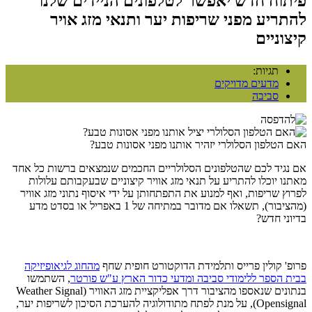
פיתוח חדש יאפשר לטלפונים הניידים שלנו
להתריע מפני שריפות יער ותנאי מזג אויר
קיצוניים
תגיות:
מדעים מדויקים
סביבה
האם הטלפון הסלולרי יזהיר אותנו מפני אסונות טבע?
אם נגיד לכם שהטלפונים הסלולריים החכמים שנמצאים ברשות כל אחד
מאתנו יוכלו להתריע על תנאי מזג אוויר קיצוניים שבעקבותם עלולות
לפרוץ שריפות, ואף למנוע את התפתחותן על ידי איסוף נתוני מזג אוויר
(מהציבור), תשאלו אם מדובר במתיחה של 1 באפריל או בסדט מדע
בדיוני חדש?
פרופ' קולין פרייס ותלמידת הדוקטורט חופית שחף
מהחוג לגיאופיזיקה
בבית הספר ללימודי סביבה ומדעי כדור הארץ ע"ש פורטר
, השתמשו
בנתונים שנאספו מהציבור דרך אפליקציית מזג האוויר (Weather Signal
Opensignal), על מנת לפתח מתודולוגיה להערכת הסיכון לשריפות יער,