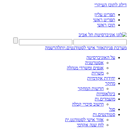
דילוג לתוכן העיקרי
תפריט עליון
תפריט ראשי
תוכן ראשי
מערכת פניות
אזור אישי לסטודנטים.יות
להרשמה
על האוניברסיטה
אסטרטגיה
אגפים ומשרדי מנהלה
משרות
יחידות אקדמיות
מחקר
חדשות המחקר
בינלאומיות
מועמדים.ות
חישוב סיכויי קבלה
סגל
סטודנטים.ות
אזור אישי לסטודנט.ית
לוח שנה אקדמי