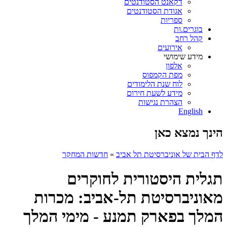
דקאנט הסטודנטים
אגודת הסטודנטים
ספריות
בוגרים.ות
קהל רחב
אירועים
מידע שימושי
אלפון
מפת הקמפוס
לוח שנת הלימודים
מידע לשעת חירום
הצהרת נגישות
English
הינך נמצא כאן
לדף הבית של אוניברסיטת תל אביב
»
חדשות המחקר
תגלית היסטורית לחוקרים
מאוניברסיטת תל-אביב: מכרות
המלך בפארק תמנע - מימי המלך