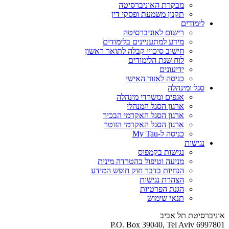
מבקרת האוניברסיטה
תקנון משמעת ופסקי דין
לימודים
רישום לאוניברסיטה
מידע למתעניינים בלימודים
חישוב סיכויי קבלה לתואר ראשון
לוח שנת הלימודים
ידיעונים
כניסה לאזור האישי
סגל ומינהלה
אגפים ומשרדי מינהלה
ארגון הסגל המנהלי
ארגון הסגל האקדמי הבכיר
ארגון הסגל האקדמי הזוטר
כניסה ל-My Tau
נגישות
נגישות בקמפוס
מניעה וטיפול בהטרדה מינית
הנחיות בדבר חוק חופש המידע
הצהרת נגישות
הגנת הפרטיות
תנאי שימוש
אוניברסיטת תל אביב
P.O. Box 39040, Tel Aviv 6997801