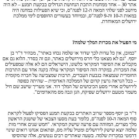
אתר 30 – אחד ממחנות התכת הנחושת הגדולים בבקעת תמנע – לא היה
מיושב לפני שלהי המאה ה-12 לפנה"ס, וכי שיא הפעילות במחנה היה
במאות ה-10 וה-9 לפנה"ס, ובמיוחד בעשורים החופפים לימי ממלכת
ירושלים המאוחדת.
מי הפעיל את מכרות המלך שלמה?
"כמובן, אין כל עדות לכך שדוד או שלמה נכחו באתר", מבהיר ד"ר בן
יוסף. "גם לא מצאנו כלי חרס מירושלים באתר, וגם זה בסדר. הלוא גם אם
מקבלים את הסיפור המקראי כלשונו, הישראלים הם לא אלה שמפעילים
את המכרות. במקרה הזה הסיפור המקראי עולה בקנה אחד עם התרבות
החומרית שנמצאה בגבעת העבדים, תרבות שמצביעה על חברה מקומית
– ככל הנראה גרעין קדום של הממלכה האדומית – שהיתה כפופה
לירושלים אחרי מסע הכיבושים של המלך דוד. אני מעריך שישב שם חיל
משמר מטעם ירושלים שפיקח, הגן וגבה מס מהאדומים".
ד"ר בן יוסף מספר שרוב האתרים בבקעת תמנע הפסיקו לפעול לקראת
סוף המאה ה-10 לפנה"ס, כלומר בעת מסעו הצבאי של שושנק הראשון
מלך מצרים, המזוהה עם פרעה שישק המקראי. "חמש שנים אחרי מות
שלמה יוצא שישק לירושלים ומטיל עליה מס, ופתאום אנחנו רואים שינוי
דרמטי במכרות שלמה. בשעה שאתרים רבים ננטשים, אלה שהוסיפו