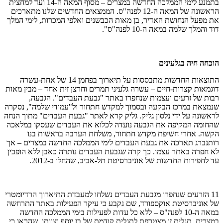
בתמנע לימי הממלכה החדשה במצרים – מסוף המאה ה-14 ועד למחצית
הראשונה של המאה ה-12 לפנה"ס. הממצאים החדשים שלנו מתארכים
את מפעל הנחושת האדיר, בן מאות הכבשנים ואלפי המכרות, לימי המלך
דוד והמלך שלמה במאה ה-10 לפנה"ס".
הוכחה חיה בגלעינים
התוצאות החדשות מתבססות על תיארוך בפחמן 14 של אחת-עשרה
דוגמאות קצרות-חיים – עשרה גלעיני תמרים וחרצן זית אחד – מבין מאות
רבות של זרעים ועצמות שנחפרו באתר "גבעת העבדים". הגבעה,
שנמצאת במרכז הבקעה ובסמוך למקדש חתחור ול"עמודי שלמה", נסקרה
לראשונה על ידי נלסון גליק. גליק קרא לאתר "גבעת העבדים" מתוך הנחה
שהחומה המקיפה את הגבעה נועדה לכלוא את העבדים שעסקו במלאכה
הקשה. אחרי חשיפת מקדש חתחור, משלחת הערבה בראשות בנו
רותנברג תארכה את גבעת העבדים לימי הממלכה החדשה במצרים – אך
לא חפרה באתר עצמו. כך קרה שגבעת העבדים נותרה כאבן ללא הופכין
עד לחפירות החדשות של אוניברסיטת תל-אביב, שהחלו ב-2012.
11 הזרעים שנחפרו מגבעת העבדים נשלחו למעבדת התיארוך הרדיומטרי
של אוניברסיטת אוקספורד, שם נקבע כי עיקר הפעילות באתר התרחשה
במאה ה-10 לפנה"ס – ללא כל עדות לפעילות בימי הממלכה החדשה
במצרים. תגלית זו מצטרפת לתגלית קודמת של בן יוסף וצוותו, שהראו כי