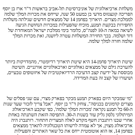
משלחת ארכיאולוגית של אוניברסיטת תל-אביב בראשות ד"ר ארז בן יוסף
הפריכה קונצנזוס מדעי בן כמעט 50 שנה, שייחס את מכרות המלך שלמה
לממלכת מצרים. תיארוך בפחמן 14 של ממצאים חדשים שגילתה משלחת
החפירות בבקעת תמנע, מוכיח שהפעילות במכרות הנחושת הגיעה
לשיאה במאה ה-10 לפנה"ס, כלומר בימי ממלכת ישראל המאוחדת של
דוד ושלמה. בכך החזירה המשלחת עטרה ליושנה, ואת מכרות המלך
שלמה חזרה למלך שלמה.
שיטת תיארוך פחמן-14 היא שיטת תיארוך רדיומטרי, מהמדויקות ביותר
להערכת גילם של ממצאים גאולוגיים וארכאולוגיים אורגניים. השיטה
מבוססת על ידיעת קצב הדעיכה הרדיואקטיבית של איזוטופים טבעיים,
ושיעורו של קצב זה בעת המדידה.
"מי שמבקר היום בפארק תמנע מבקר בפארק מצרי, עם שני פסלים של
מצרים קדמונים בכניסה", צוחק ד"ר בן יוסף. "אבל צריך לזכור שעד שנות
ה-60 כל תמנע נקראה 'מכרות המלך שלמה', כפי שקבע הארכיאולוג
המיתולוגי נלסון גליק עוד בשנות ה-30. התפיסה הזאת השתנתה באחת
אחרי שבנו רותנברג חשף מקדש לאלה המצרית חתחור. רותנברג היה
ארכיאולוג מצוין, אך לא עמדה לרשותו הטכנולוגיה לתארך ממצאים
בפחמן 14, אז הוא אוטומטית ייחס את כל שאר האתרים והפעילות