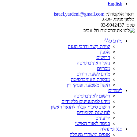
English
דואר אלקטרוני:
israel.yardeni@gmail.com
טלפון פנימי:
2329
פקס:
03-9042437
מידע כללי
יצירת קשר ודרכי הגעה
אלפון
דרושים
נהלי האוניברסיטה
מכרזים
מידע לשעת חירום
מבקרת האוניברסיטה
תקנון משמעת ופסקי דין
לימודים
רישום לאוניברסיטה
מידע למתעניינים בלימודים
חישוב סיכויי קבלה לתואר ראשון
לוח שנת הלימודים
ידיעונים
כניסה לאזור האישי
סגל ומינהלה
אגפים ומשרדי מינהלה