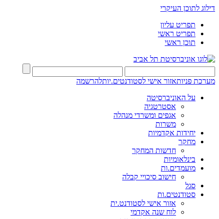
דילוג לתוכן העיקרי
תפריט עליון
תפריט ראשי
תוכן ראשי
מערכת פניות
אזור אישי לסטודנטים.יות
להרשמה
על האוניברסיטה
אסטרטגיה
אגפים ומשרדי מנהלה
משרות
יחידות אקדמיות
מחקר
חדשות המחקר
בינלאומיות
מועמדים.ות
חישוב סיכויי קבלה
סגל
סטודנטים.ות
אזור אישי לסטודנט.ית
לוח שנה אקדמי