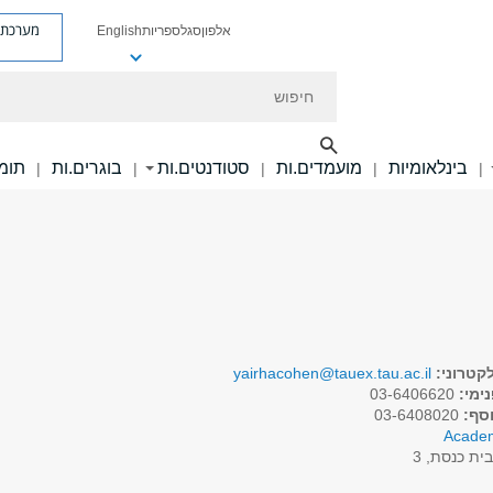
מערכת פ
אלפון
סגל
ספריות
English
חיפוש
בינלאומיות
מועמדים.ות
סטודנטים.ות
בוגרים.ות
תומכ
|
|
|
|
|
קטרוני:
yairhacohen@tauex.tau.ac.il
ימי:
03-6406620
וסף:
03-6408020
Acade
ית כנסת, 3