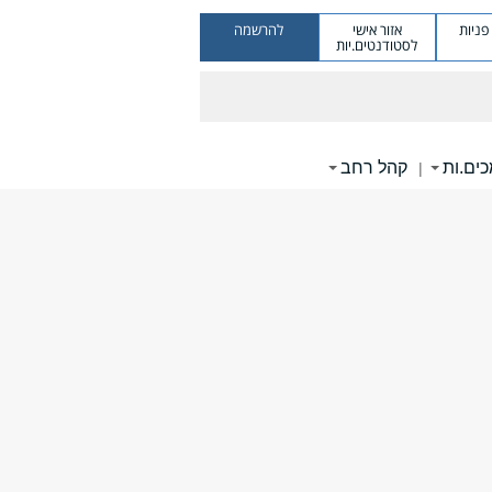
ניות
אזור אישי
להרשמה
לסטודנטים.יות
ים.ות
קהל רחב
|