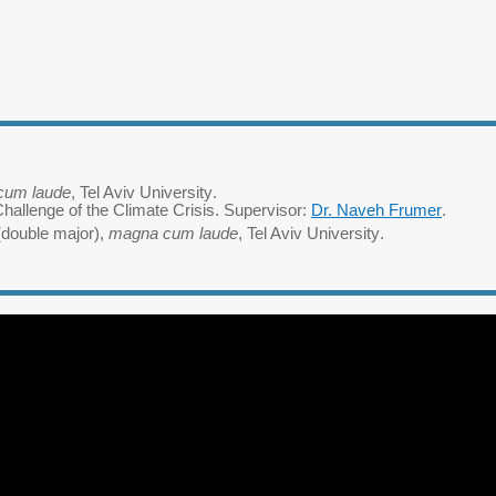
um laude
, Tel Aviv University
.
Challenge of the Climate Crisis
.
Supervisor:
Dr. Naveh Frumer
.
(double major),
magna cum laude
, Tel Aviv University
.