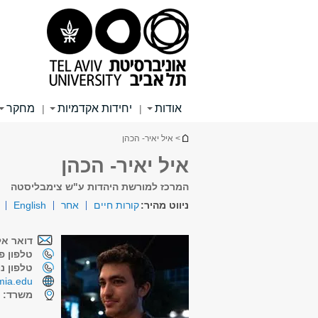
תוכן
תפריט
תפריט
עליון
ראשי
ראשי
אודות
יחידות אקדמיות
מחקר
|
|
הינך נמצא כאן
> איל יאיר- הכהן
איל יאיר- הכהן
המרכז למורשת היהדות ע"ש צימבליסטה
ניווט מהיר:
קורות חיים
אחר
English
דואר אל
טלפון פנ
טלפון נ
mia.edu
משרד:
ב