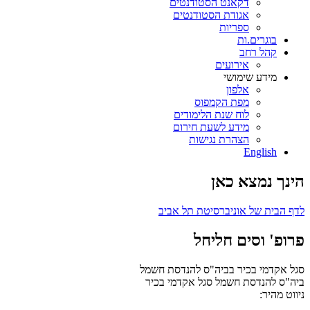
דקאנט הסטודנטים
אגודת הסטודנטים
ספריות
בוגרים.ות
קהל רחב
אירועים
מידע שימושי
אלפון
מפת הקמפוס
לוח שנת הלימודים
מידע לשעת חירום
הצהרת נגישות
English
הינך נמצא כאן
לדף הבית של אוניברסיטת תל אביב
פרופ' וסים חליחל
סגל אקדמי בכיר בביה"ס להנדסת חשמל
ביה"ס להנדסת חשמל
סגל אקדמי בכיר
ניווט מהיר: