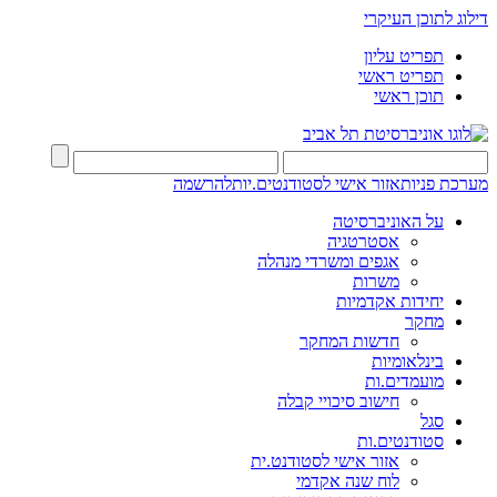
דילוג לתוכן העיקרי
תפריט עליון
תפריט ראשי
תוכן ראשי
מערכת פניות
אזור אישי לסטודנטים.יות
להרשמה
על האוניברסיטה
אסטרטגיה
אגפים ומשרדי מנהלה
משרות
יחידות אקדמיות
מחקר
חדשות המחקר
בינלאומיות
מועמדים.ות
חישוב סיכויי קבלה
סגל
סטודנטים.ות
אזור אישי לסטודנט.ית
לוח שנה אקדמי