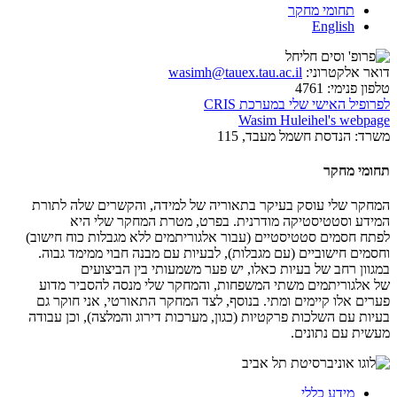
תחומי מחקר
English
דואר אלקטרוני:
wasimh@tauex.tau.ac.il
טלפון פנימי:
4761
לפרופיל האישי שלי במערכת CRIS
Wasim Huleihel's webpage
משרד:
הנדסת חשמל מעבד, 115
תחומי מחקר
המחקר שלי עוסק בעיקר בתאוריה של למידה, והקשרים שלה לתורת
המידע וסטטיסטיקה מודרנית. בפרט, מטרת המחקר שלי היא
לפתח חסמים סטטיסטיים (עבור אלגוריתמים ללא מגבלות כוח חישוב)
וחסמים חישוביים (עם מגבלות), לבעיות עם מבנה חבוי ממימד גבוה.
במגוון רחב של בעיות כאלו, יש פער משמעותי בין הביצועים
של אלגוריתמים משתי המשפחות, והמחקר שלי מנסה להסביר מדוע
פערים אלו קיימים ומתי. בנוסף, לצד המחקר התאורטי, אני חוקר גם
בעיות עם השלכות פרקטיות (כגון, מערכות דירוג והמלצה), וכן עבודה
מעשית עם נתונים.
מידע כללי