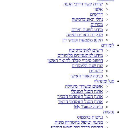
יצירת קשר ודרכי הגעה
אלפון
דרושים
נהלי האוניברסיטה
מכרזים
מידע לשעת חירום
מבקרת האוניברסיטה
תקנון משמעת ופסקי דין
לימודים
רישום לאוניברסיטה
מידע למתעניינים בלימודים
חישוב סיכויי קבלה לתואר ראשון
לוח שנת הלימודים
ידיעונים
כניסה לאזור האישי
סגל ומינהלה
אגפים ומשרדי מינהלה
ארגון הסגל המנהלי
ארגון הסגל האקדמי הבכיר
ארגון הסגל האקדמי הזוטר
כניסה ל-My Tau
נגישות
נגישות בקמפוס
מניעה וטיפול בהטרדה מינית
הנחיות בדבר חוק חופש המידע