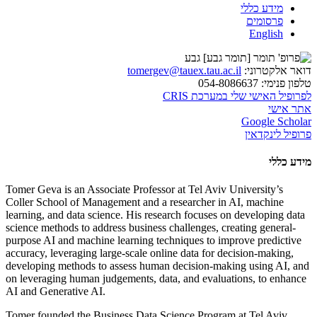
מידע כללי
פרסומים
English
דואר אלקטרוני:
tomergev@tauex.tau.ac.il
טלפון פנימי:
054-8086637
לפרופיל האישי שלי במערכת CRIS
אתר אישי
Google Scholar
פרופיל לינקדאין
מידע כללי
Tomer Geva is an Associate Professor at Tel Aviv University’s
Coller School of Management and a researcher in AI, machine
learning, and data science. His research focuses on developing data
science methods to address business challenges, creating general-
purpose AI and machine learning techniques to improve predictive
accuracy, leveraging large-scale online data for decision-making,
developing methods to assess human decision-making using AI, and
on leveraging human judgements, data, and evaluations, to enhance
AI and Generative AI.
Tomer founded the Business Data Science Program at Tel Aviv