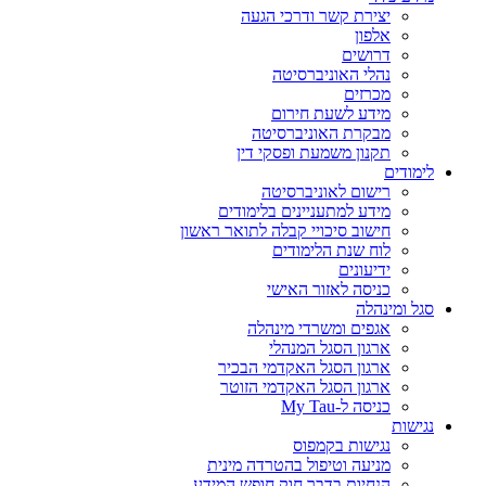
יצירת קשר ודרכי הגעה
אלפון
דרושים
נהלי האוניברסיטה
מכרזים
מידע לשעת חירום
מבקרת האוניברסיטה
תקנון משמעת ופסקי דין
לימודים
רישום לאוניברסיטה
מידע למתעניינים בלימודים
חישוב סיכויי קבלה לתואר ראשון
לוח שנת הלימודים
ידיעונים
כניסה לאזור האישי
סגל ומינהלה
אגפים ומשרדי מינהלה
ארגון הסגל המנהלי
ארגון הסגל האקדמי הבכיר
ארגון הסגל האקדמי הזוטר
כניסה ל-My Tau
נגישות
נגישות בקמפוס
מניעה וטיפול בהטרדה מינית
הנחיות בדבר חוק חופש המידע