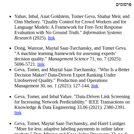
פרסומים
Yahav, Inbal, Anat Goldstein, Tomer Geva, Shahar Meir, and
Onn Shehory. "Quality Control for Crowd Workers and for
Language Models: A Framework for Free-Text Response
Evaluation with No Ground Truth."
Information Systems
Research
(2025).
link
Dong, Wanxue, Maytal Saar-Tsechansky, and Tomer Geva.
"A machine learning framework for assessing experts’
decision quality."
Management Science
71, no. 7 (2025):
5696-5721.
link
Geva, Tomer, and Maytal Saar‐Tsechansky. "Who Is a Better
Decision Maker? Data‐Driven Expert Ranking Under
Unobserved Quality." Production and Operations
Management 30, no. 1 (2021): 127-144.
link
Geva, Tomer, and Inbal Yahav. "Data-Driven Link Screening
for Increasing Network Predictability." IEEE Transactions on
Knowledge & Data Engineering 33.06 (2021): 2380-2391.
link
Geva, Tomer, Maytal Saar-Tsechansky, and Harel Lustiger.
"More for less: adaptive labeling payments in online labor