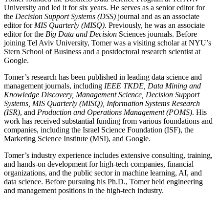
University and led it for six years. He serves as a senior editor for
the
Decision Support Systems (DSS)
journal and as an associate
editor for
MIS Quarterly (MISQ)
. Previously, he was an associate
editor for the
Big Data and Decision
Sciences journals. Before
joining Tel Aviv University, Tomer was a visiting scholar at NYU’s
Stern School of Business and a postdoctoral research scientist at
Google.
Tomer’s research has been published in leading data science and
management journals, including
IEEE TKDE, Data Mining and
Knowledge Discovery, Management Science, Decision Support
Systems, MIS Quarterly (MISQ), Information Systems Research
(ISR)
, and
Production and Operations Management (POMS)
. His
work has received substantial funding from various foundations and
companies, including the Israel Science Foundation (ISF), the
Marketing Science Institute (MSI), and Google.
Tomer’s industry experience includes extensive consulting, training,
and hands-on development for high-tech companies, financial
organizations, and the public sector in machine learning, AI, and
data science. Before pursuing his Ph.D., Tomer held engineering
and management positions in the high-tech industry.