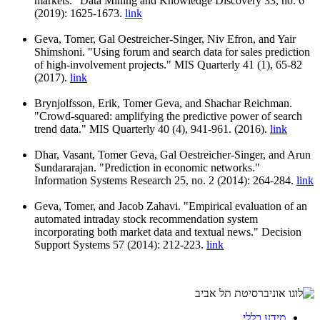
markets." Data Mining and Knowledge Discovery 33, no. 6
(2019): 1625-1673.
link
Geva, Tomer, Gal Oestreicher-Singer, Niv Efron, and Yair
Shimshoni. "Using forum and search data for sales prediction
of high-involvement projects." MIS Quarterly 41 (1), 65-82
(2017).
link
Brynjolfsson, Erik, Tomer Geva, and Shachar Reichman.
"Crowd-squared: amplifying the predictive power of search
trend data." MIS Quarterly 40 (4), 941-961. (2016).
link
Dhar, Vasant, Tomer Geva, Gal Oestreicher-Singer, and Arun
Sundararajan. "Prediction in economic networks."
Information Systems Research 25, no. 2 (2014): 264-284.
link
Geva, Tomer, and Jacob Zahavi. "Empirical evaluation of an
automated intraday stock recommendation system
incorporating both market data and textual news." Decision
Support Systems 57 (2014): 212-223.
link
מידע כללי