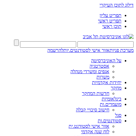
דילוג לתוכן העיקרי
תפריט עליון
תפריט ראשי
תוכן ראשי
מערכת פניות
אזור אישי לסטודנטים.יות
להרשמה
על האוניברסיטה
אסטרטגיה
אגפים ומשרדי מנהלה
משרות
יחידות אקדמיות
מחקר
חדשות המחקר
בינלאומיות
מועמדים.ות
חישוב סיכויי קבלה
סגל
סטודנטים.ות
אזור אישי לסטודנט.ית
לוח שנה אקדמי