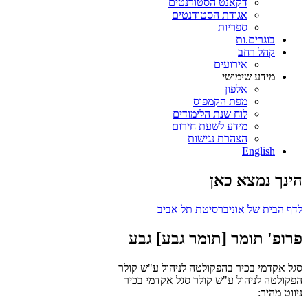
דקאנט הסטודנטים
אגודת הסטודנטים
ספריות
בוגרים.ות
קהל רחב
אירועים
מידע שימושי
אלפון
מפת הקמפוס
לוח שנת הלימודים
מידע לשעת חירום
הצהרת נגישות
English
הינך נמצא כאן
לדף הבית של אוניברסיטת תל אביב
פרופ' תומר [תומר גבע] גבע
סגל אקדמי בכיר בהפקולטה לניהול ע"ש קולר
הפקולטה לניהול ע"ש קולר
סגל אקדמי בכיר
ניווט מהיר: