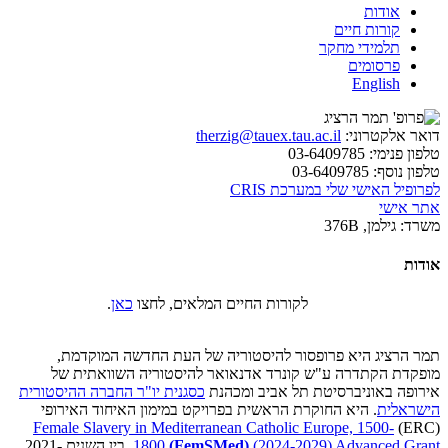
אודות
קורות חיים
תלמידי מחקר
פרסומים
English
דואר אלקטרוני:
therzig@tauex.tau.ac.il
טלפון פנימי:
03-6409785
טלפון נוסף:
03-6409785
לפרופיל האישי שלי במערכת CRIS
אתר אישי
משרד:
גילמן, 376B
אודות
לקורות החיים המלאים, לחצו
כאן
.
תמר הרציג היא פרופסור להיסטוריה של העת החדשה המוקדמת,
מופקדת הקתדרה ע"ש קונרד אדנאואר להיסטוריה השוואתית של
אירופה באוניברסיטת תל אביב ומכהנת
כסגנית יו"ר החברה ההיסטורית
הישראלית
. היא החוקרת הראשית בפרויקט במימון האיחוד האירופי
Female Slavery in Mediterranean Catholic Europe, 1500-
(ERC)
(2024-2029) Advanced Grant
(FemSMed)
1800
.בין השנים 2021-