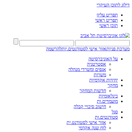
דילוג לתוכן העיקרי
תפריט עליון
תפריט ראשי
תוכן ראשי
מערכת פניות
אזור אישי לסטודנטים.יות
להרשמה
על האוניברסיטה
אסטרטגיה
אגפים ומשרדי מנהלה
משרות
יחידות אקדמיות
מחקר
חדשות המחקר
בינלאומיות
מועמדים.ות
חישוב סיכויי קבלה
סגל
סטודנטים.ות
אזור אישי לסטודנט.ית
לוח שנה אקדמי