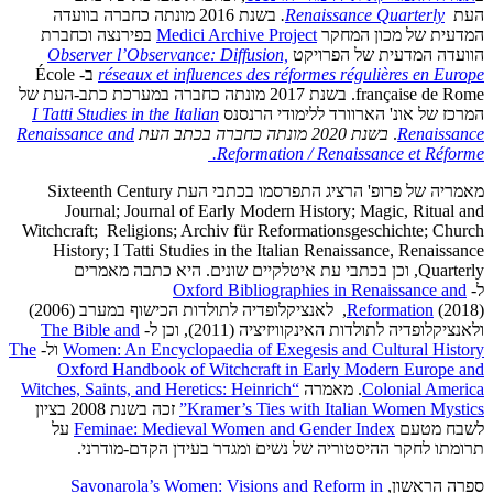
העת
Renaissance Quarterly
.
בשנת 2016 מונתה כחברה בוועדה
המדעית של מכון המחקר
Medici Archive Project
בפירנצה וכחברת
הוועדה המדעית של הפרויקט
Observer l’Observance: Diffusion,
réseaux et influences des réformes régulières en Europe
ב- École
française de Rome. בשנת 2017 מונתה כחברה במערכת כתב-העת של
המרכז של אונ' הארוורד ללימודי הרנסנס
I Tatti Studies in the Italian
Renaissance
.
בשנת 2020 מונתה כחברה בכתב העת
Renaissance and
Reformation /
Renaissance et Réforme.
מאמריה של פרופ' הרציג התפרסמו בכתבי העת Sixteenth Century
Journal; Journal of Early Modern History; Magic, Ritual and
Witchcraft; Religions; Archiv für Reformationsgeschichte; Church
History; I Tatti Studies in the Italian Renaissance, Renaissance
Quarterly, וכן בכתבי עת איטלקיים שונים. היא כתבה מאמרים
ל-
Oxford Bibliographies in Renaissance and
Reformation
(2018), לאנציקלופדיה לתולדות הכישוף במערב (2006)
ולאנציקלופדיה לתולדות האינקוויזיציה (2011), וכן ל-
The Bible and
Women: An Encyclopaedia of Exegesis and Cultural History
ול-
The
Oxford Handbook of Witchcraft in Early Modern Europe and
Colonial America
. מאמרה
“Witches, Saints, and Heretics: Heinrich
Kramer’s Ties with Italian Women Mystics”
זכה בשנת 2008 בציון
לשבח מטעם
Feminae: Medieval Women and Gender Index
על
תרומתו לחקר ההיסטוריה של נשים ומגדר בעידן הקדם-מודרני.
ספרה הראשון,
Savonarola’s Women: Visions and Reform in