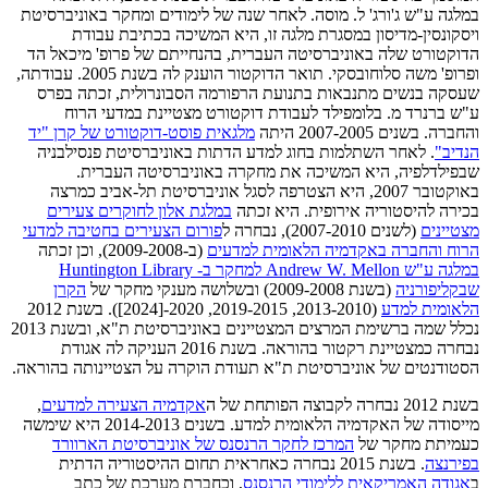
במלגה ע"ש ג'ורג' ל. מוסה. לאחר שנה של לימודים ומחקר באוניברסיטת
ויסקונסין-מדיסון במסגרת מלגה זו, היא המשיכה בכתיבת עבודת
הדוקטורט שלה באוניברסיטה העברית, בהנחייתם של פרופ' מיכאל הד
ופרופ' משה סלוחובסקי. תואר הדוקטור הוענק לה בשנת 2005. עבודתה,
שעסקה בנשים מתנבאות בתנועת הרפורמה הסבונרולית, זכתה בפרס
ע"ש ברנרד מ. בלומפילד לעבודת דוקטורט מצטיינת במדעי הרוח
והחברה. בשנים 2007-2005 היתה
מלגאית פוסט-דוקטורט של קרן "יד
הנדיב"
. לאחר השתלמות בחוג למדע הדתות באוניברסיטת פנסילבניה
שבפילדלפיה, היא המשיכה את מחקרה באוניברסיטה העברית.
באוקטובר 2007, היא הצטרפה לסגל אוניברסיטת תל-אביב כמרצה
בכירה להיסטוריה אירופית. היא זכתה
במלגת אלון לחוקרים צעירים
מצטיינים
(לשנים 2007-2010), נבחרה ל
פורום הצעירים בחטיבה למדעי
הרוח והחברה באקדמיה הלאומית למדעים
(ב-2009-2008), וכן זכתה
במלגה ע"ש Andrew W. Mellon למחקר ב- Huntington Library
שבקליפורניה
(בשנת 2009-2008) ובשלושה מענקי מחקר של
הקרן
הלאומית למדע
(2013-2010, 2019-2015, 2020-[2024]). בשנת 2012
נכלל שמה ברשימת המרצים המצטיינים באוניברסיטת ת"א, ובשנת 2013
נבחרה כמצטיינת רקטור בהוראה. בשנת 2016 העניקה לה אגודת
הסטודנטים של אוניברסיטת ת"א תעודת הוקרה על הצטיינותה בהוראה.
בשנת 2012 נבחרה לקבוצה הפותחת של ה
אקדמיה הצעירה למדעים
,
מייסודה של האקדמיה הלאומית למדע. בשנים 2014-2013 היא שימשה
כעמיתת מחקר של
המרכז לחקר הרנסנס של אוניברסיטת הארוורד
בפירנצה
. בשנת 2015 נבחרה כאחראית תחום ההיסטוריה הדתית
ב
אגודה האמריקאית ללימודי הרנסנס
, וכחברת מערכת של כתב