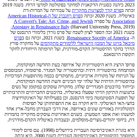
2023 כיהנה כסגנית הדקאנית למחקר בפקולטה למדעי הרוח. בשנה 2019
זכתה ב
פרס קדר למצוינות מחקרית
על עבודתה על המרות-דת
באיטליה. בשנת 2020 זכתה ב
פרס רוזנברג של ה-American Historical
Association
על ספרה
A Convert's Tale: Art, Crime, and Jewish
(Harvard University Press, 2019).
Apostasy in Renaissance Italy
בשנת 2021 זכה הספר לציון לשבח של פרס גורדן בלימודי הרנסנס של
ה-
Renaissance Soceity of America
. בשנת 2021, זכתה גם ב
פרס
מיכאל ברונו של המכון הישראלי ללימודים מתקדמים
על מחקרה פורץ
הדרך בחקר ההיסטוריה הקדם-מודרנית, ועל תרומתה הייחודית לחקר
תקופת הרנסאנס.
פרופ' הרציג היא היסטוריונית של אירופה בעת החדשה המוקדמת,
המתמחה בהיסטוריה דתית ובהיסטוריה של המגדר. פרסומיה, המבוססים
על הניתוח של מקורות ארכיוניים, מתמקדים בכמה מהתופעות המרכזיות
בהיסטוריה הדתית של שלהי ימי הביניים והעת החדשה המוקדמת,
ובייחוד בהיבטים המגדריים שלהן. מחקריה עוסקים במקומן של נשים
בתנועות התיקון הדתי שפעלו באיטליה, בהיבטים החברתיים והתרבותיים
של תופעת הסטיגמטה בימי הרנסנס, וכן בפעילותה של האינקוויזיציה
בחצי-האי האיטלקי. היא חקרה גם את התפתחותן של תפיסות
דמונולוגיות באזורים שונים באירופה, את דרכי העברתן מחבל-ארץ אחד
למשנהו ואת אופני הטמעתן. בשנים האחרונות עוסקים מחקריה בהמרות
דת, ביחסי יהודים-נוצרים-מוסלמים, ובעבדות באיטליה הקדם-מודרנית.
היא בוגרת האוניברסיטה העברית בירושלים (1998). עם סיום לימודי
המוסמך בהיסטוריה באוניברסיטה העברית בשנת 2000, היא זכתה