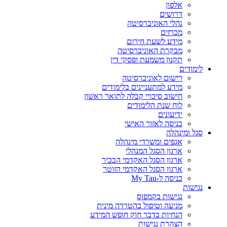
אלפון
דרושים
נהלי האוניברסיטה
מכרזים
מידע לשעת חירום
מבקרת האוניברסיטה
תקנון משמעת ופסקי דין
לימודים
רישום לאוניברסיטה
מידע למתעניינים בלימודים
חישוב סיכויי קבלה לתואר ראשון
לוח שנת הלימודים
ידיעונים
כניסה לאזור האישי
סגל ומינהלה
אגפים ומשרדי מינהלה
ארגון הסגל המנהלי
ארגון הסגל האקדמי הבכיר
ארגון הסגל האקדמי הזוטר
כניסה ל-My Tau
נגישות
נגישות בקמפוס
מניעה וטיפול בהטרדה מינית
הנחיות בדבר חוק חופש המידע
הצהרת נגישות