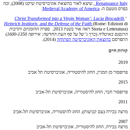
Renaissance Italy
, שיצא לאור בהוצאת אוניברסיטת שיקגו (2008), זכה
בפרס מטעם ה-
Medieval Academy of America
.
Christ Transformed into a Virgin Woman’: Lucia Brocadelli,
‘
Heinrich Institoris, and the Defense of the Faith
(Rome: Edizioni di
Storia e Letteratura) ראה אור בשנת 2013. ספרה
ההומניזם ותרבות
הרנסנס באיטליה
(כרך ג'
של על סף העת החדשה: אירופה 1600-1350
)
התפרסם
בהוצאת האוניברסיטה הפתוחה
(2014).
קורות חיים
2019
פרופסור מן המניין, החוג להיסטוריה, אוניברסיטת תל אביב
2015
פרופסור חבר, החוג להיסטוריה, אוניברסיטת תל-אביב
2011
מרצה בכירה (עם קביעות), החוג להיסטוריה, אוניברסיטת תל-אביב
2007
מרצה בכירה, החוג להיסטוריה, אוניברסיטת תל-אביב