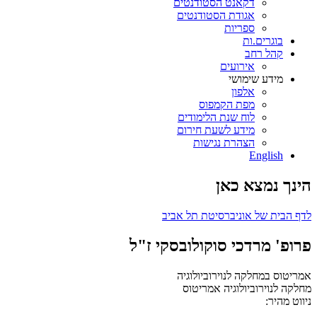
דקאנט הסטודנטים
אגודת הסטודנטים
ספריות
בוגרים.ות
קהל רחב
אירועים
מידע שימושי
אלפון
מפת הקמפוס
לוח שנת הלימודים
מידע לשעת חירום
הצהרת נגישות
English
הינך נמצא כאן
לדף הבית של אוניברסיטת תל אביב
פרופ' מרדכי סוקולובסקי ז"ל
אמריטוס במחלקה לנוירוביולוגיה
מחלקה לנוירוביולוגיה
אמריטוס
ניווט מהיר: