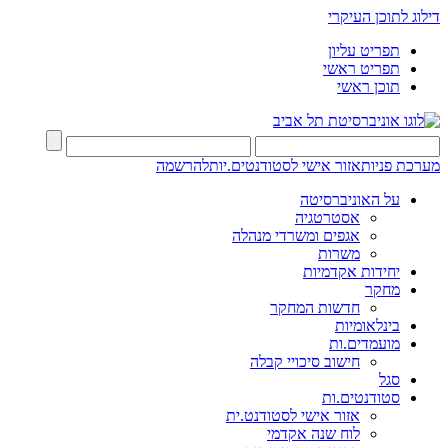
דילוג לתוכן העיקרי
תפריט עליון
תפריט ראשי
תוכן ראשי
מערכת פניות
אזור אישי לסטודנטים.יות
להרשמה
על האוניברסיטה
אסטרטגיה
אגפים ומשרדי מנהלה
משרות
יחידות אקדמיות
מחקר
חדשות המחקר
בינלאומיות
מועמדים.ות
חישוב סיכויי קבלה
סגל
סטודנטים.ות
אזור אישי לסטודנט.ית
לוח שנה אקדמי