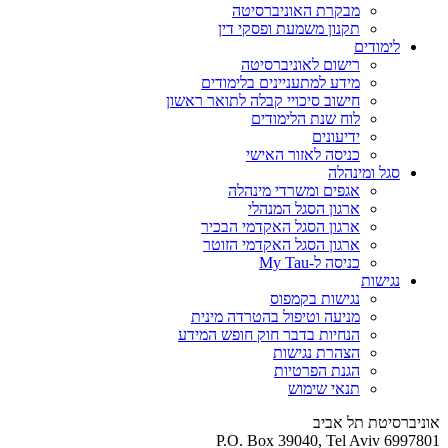
מבקרת האוניברסיטה
תקנון משמעת ופסקי דין
לימודים
רישום לאוניברסיטה
מידע למתעניינים בלימודים
חישוב סיכויי קבלה לתואר ראשון
לוח שנת הלימודים
ידיעונים
כניסה לאזור האישי
סגל ומינהלה
אגפים ומשרדי מינהלה
ארגון הסגל המנהלי
ארגון הסגל האקדמי הבכיר
ארגון הסגל האקדמי הזוטר
כניסה ל-My Tau
נגישות
נגישות בקמפוס
מניעה וטיפול בהטרדה מינית
הנחיות בדבר חוק חופש המידע
הצהרת נגישות
הגנת הפרטיות
תנאי שימוש
אוניברסיטת תל אביב
P.O. Box 39040, Tel Aviv 6997801