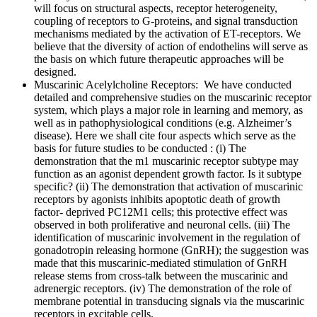
will focus on structural aspects, receptor heterogeneity,
coupling of receptors to G-proteins, and signal transduction
mechanisms mediated by the activation of ET-receptors. We
believe that the diversity of action of endothelins will serve as
the basis on which future therapeutic approaches will be
designed.
Muscarinic Acelylcholine Receptors: We have conducted
detailed and comprehensive studies on the muscarinic receptor
system, which plays a major role in learning and memory, as
well as in pathophysiological conditions (e.g. Alzheimer’s
disease). Here we shall cite four aspects which serve as the
basis for future studies to be conducted : (i) The
demonstration that the m1 muscarinic receptor subtype may
function as an agonist dependent growth factor. Is it subtype
specific? (ii) The demonstration that activation of muscarinic
receptors by agonists inhibits apoptotic death of growth
factor- deprived PC12M1 cells; this protective effect was
observed in both proliferative and neuronal cells. (iii) The
identification of muscarinic involvement in the regulation of
gonadotropin releasing hormone (GnRH); the suggestion was
made that this muscarinic-mediated stimulation of GnRH
release stems from cross-talk between the muscarinic and
adrenergic receptors. (iv) The demonstration of the role of
membrane potential in transducing signals via the muscarinic
receptors in excitable cells.