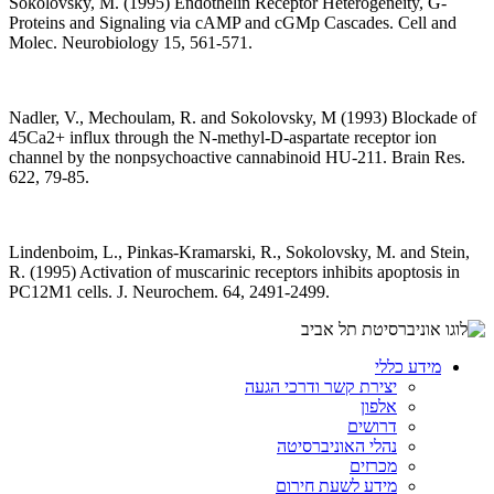
Sokolovsky, M. (1995) Endothelin Receptor Heterogeneity, G-
Proteins and Signaling via cAMP and cGMp Cascades. Cell and
Molec. Neurobiology 15, 561-571.
Nadler, V., Mechoulam, R. and Sokolovsky, M (1993) Blockade of
45Ca2+ influx through the N-methyl-D-aspartate receptor ion
channel by the nonpsychoactive cannabinoid HU-211. Brain Res.
622, 79-85.
Lindenboim, L., Pinkas-Kramarski, R., Sokolovsky, M. and Stein,
R. (1995) Activation of muscarinic receptors inhibits apoptosis in
PC12M1 cells. J. Neurochem. 64, 2491-2499.
מידע כללי
יצירת קשר ודרכי הגעה
אלפון
דרושים
נהלי האוניברסיטה
מכרזים
מידע לשעת חירום