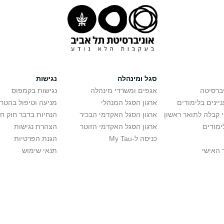
סגל ומינהלה
נגישות
יברסיטה
אגפים ומשרדי מינהלה
נגישות בקמפוס
יינים בלימודים
ארגון הסגל המנהלי
מניעה וטיפול בהטר
י קבלה לתואר ראשון
ארגון הסגל האקדמי הבכיר
הנחיות בדבר חוק ח
ימודים
ארגון הסגל האקדמי הזוטר
הצהרת נגישות
כניסה ל-My Tau
הגנת הפרטיות
 האישי
תנאי שימוש