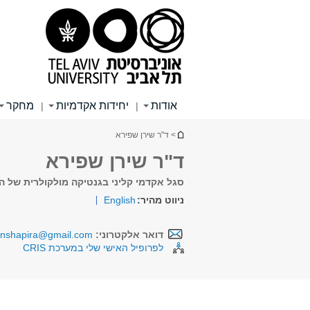
תוכן
תפריט
תפריט
עליון
ראשי
ראשי
אודות
יחידות אקדמיות
מחקר
|
|
הינך נמצא כאן
> ד"ר שירן שפירא
ד"ר שירן שפירא
סגל אקדמי קליני בגנטיקה מולקולרית של הא
ניווט מהיר:
English
דואר אלקטרוני:
anshapira@gmail.com
לפרופיל האישי שלי במערכת CRIS