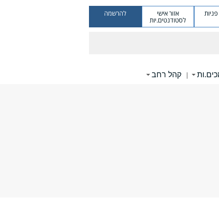
ניות
אזור אישי
להרשמה
לסטודנטים.יות
ים.ות
קהל רחב
|