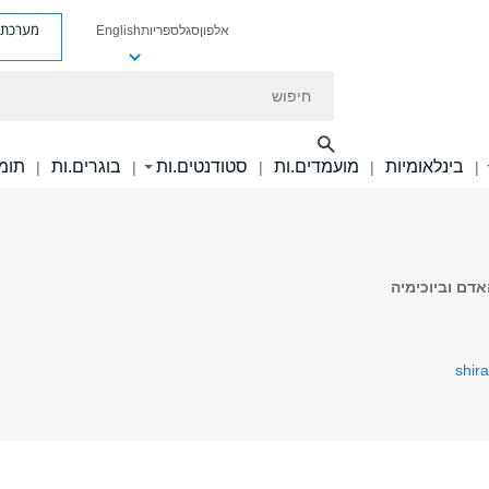
מערכת פ
אלפון
סגל
ספריות
English
חיפוש
בינלאומיות
מועמדים.ות
סטודנטים.ות
בוגרים.ות
תומכ
|
|
|
|
|
דם וביוכימיה
shir