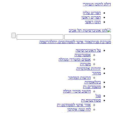
דילוג לתוכן העיקרי
תפריט עליון
תפריט ראשי
תוכן ראשי
מערכת פניות
אזור אישי לסטודנטים.יות
להרשמה
על האוניברסיטה
אסטרטגיה
אגפים ומשרדי מנהלה
משרות
יחידות אקדמיות
מחקר
חדשות המחקר
בינלאומיות
מועמדים.ות
חישוב סיכויי קבלה
סגל
סטודנטים.ות
אזור אישי לסטודנט.ית
לוח שנה אקדמי