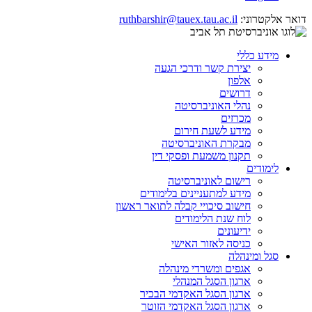
דואר אלקטרוני:
ruthbarshir@tauex.tau.ac.il
מידע כללי
יצירת קשר ודרכי הגעה
אלפון
דרושים
נהלי האוניברסיטה
מכרזים
מידע לשעת חירום
מבקרת האוניברסיטה
תקנון משמעת ופסקי דין
לימודים
רישום לאוניברסיטה
מידע למתעניינים בלימודים
חישוב סיכויי קבלה לתואר ראשון
לוח שנת הלימודים
ידיעונים
כניסה לאזור האישי
סגל ומינהלה
אגפים ומשרדי מינהלה
ארגון הסגל המנהלי
ארגון הסגל האקדמי הבכיר
ארגון הסגל האקדמי הזוטר