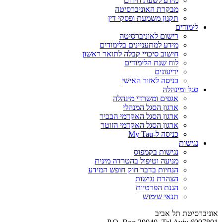
מידע לשעת חירום
מבקרת האוניברסיטה
תקנון משמעת ופסקי דין
לימודים
רישום לאוניברסיטה
מידע למתעניינים בלימודים
חישוב סיכויי קבלה לתואר ראשון
לוח שנת הלימודים
ידיעונים
כניסה לאזור האישי
סגל ומינהלה
אגפים ומשרדי מינהלה
ארגון הסגל המנהלי
ארגון הסגל האקדמי הבכיר
ארגון הסגל האקדמי הזוטר
כניסה ל-My Tau
נגישות
נגישות בקמפוס
מניעה וטיפול בהטרדה מינית
הנחיות בדבר חוק חופש המידע
הצהרת נגישות
הגנת הפרטיות
תנאי שימוש
אוניברסיטת תל אביב