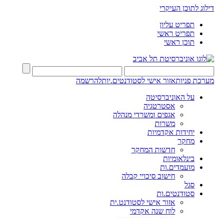
דילוג לתוכן העיקרי
תפריט עליון
תפריט ראשי
תוכן ראשי
מערכת פניות
אזור אישי לסטודנטים.יות
להרשמה
על האוניברסיטה
אסטרטגיה
אגפים ומשרדי מנהלה
משרות
יחידות אקדמיות
מחקר
חדשות המחקר
בינלאומיות
מועמדים.ות
חישוב סיכויי קבלה
סגל
סטודנטים.ות
אזור אישי לסטודנט.ית
לוח שנה אקדמי