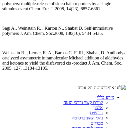
polymers: multiple-release of side-chain reporters by a single
stimulus event Chem. Eur. J. 2008, 14(23), 6857-6861.
Sagi A., Weinstain R. , Karton N., Shabat D. Self-immolative
polymers J. Am. Chem. Soc.2008, 130(16), 5434-5435.
Weinstain R. , Lerner, R. A., Barbas C. F. III., Shabat, D. Antibody-
catalyzed asymmetric intramolecular Michael addition of aldehydes
and ketones to yield the disfavored cis -product J. Am. Chem. Soc.
2005, 127, 13104-13105.
מידע כללי
יצירת קשר ודרכי הגעה
אלפון
דרושים
נהלי האוניברסיטה
מכרזים