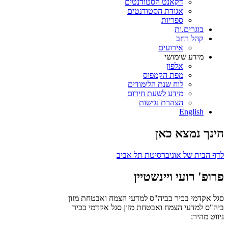
דקאנט הסטודנטים
אגודת הסטודנטים
ספריות
בוגרים.ות
קהל רחב
אירועים
מידע שימושי
אלפון
מפת הקמפוס
לוח שנת הלימודים
מידע לשעת חירום
הצהרת נגישות
English
הינך נמצא כאן
לדף הבית של אוניברסיטת תל אביב
פרופ' רועי ויינשטיין
סגל אקדמי בכיר בביה"ס למדעי הצמח ואבטחת מזון
ביה"ס למדעי הצמח ואבטחת מזון
סגל אקדמי בכיר
ניווט מהיר: