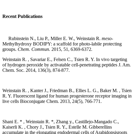
Recent Publications
Rubinstein N., Liu P., Miller E. W.,
Weinstain R.
meso
-
Methylhydroxy BODIPY: a scaffold for photo-labile protecting
groups.
Chem. Commun.
2015, 51, 6369-6372
.
Weinstain R. , Savariar E., Felsen C., Tsien R. Y. In vivo targeting
of hydrogen peroxide by activatable cell-penetrating peptides J. Am.
Chem. Soc. 2014, 136(3), 874-877.
Weinstain R. , Kanter J., Friedman B., Ellies L. G., Baker M. , Tsien
R. Y. Fluorescent ligand for human progesterone receptor imaging in
live cells Bioconjugate Chem. 2013, 24(5), 766-771.
Shani E. * , Weinstain R. *, Zhang y., Castillejo-Mangado C.,
Kaiserli K. , Chory J., Tsien R. Y., Estelle M. Gibberellins
accumulate in the elongating endodermal cells of Arabidopsisroots