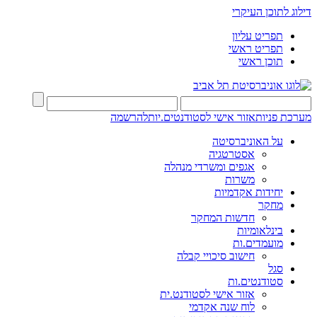
דילוג לתוכן העיקרי
תפריט עליון
תפריט ראשי
תוכן ראשי
מערכת פניות
אזור אישי לסטודנטים.יות
להרשמה
על האוניברסיטה
אסטרטגיה
אגפים ומשרדי מנהלה
משרות
יחידות אקדמיות
מחקר
חדשות המחקר
בינלאומיות
מועמדים.ות
חישוב סיכויי קבלה
סגל
סטודנטים.ות
אזור אישי לסטודנט.ית
לוח שנה אקדמי