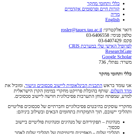
כללי ותחומי מחקר
קורות חיים ופרסומים אקדמיים
מדיה
English
דואר אלקטרוני:
rosler@tauex.tau.ac.il
טלפון פנימי:
03-6406558
פקס:
03-6407429
לפרופיל האישי שלי במערכת CRIS
ResearchGate
Google Scholar
משרד:
נפתלי, 736
כללי ותחומי מחקר
אני עומד בראש
התכנית הבינלאומית ליישוב סכסוכים וגישור
, ומוביל את
מדד השלום
. שותף בהובלת פרויקט מחקרי במימון הקרן הישראלית
למדע, שמפתח ובוחן התערבות פסיכולוגית חדשה ליישוב סכסוכים.
מחקריי עוסקים בהיבטים פסיכולוגיים וחברתיים של סכסוכים פוליטיים
ותהליכי יישובם, תוך התמקדות בתחומים הבאים ובשילוב ביניהם:
מנהיגות – תפקידיהם של מנהיגים ומנהיגות פוליטיים ביישוב
סכסוך.
תהליכי שלום – מאפיינים ודינמיקות של תהליכי שלום לאחר