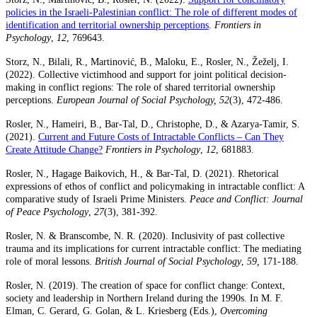
policies in the Israeli-Palestinian conflict: The role of different modes of
identification and territorial ownership perceptions
.
Frontiers in
Psychology
,
12
, 769643.
Storz, N., Bilali, R., Martinović, B., Maloku, E., Rosler, N., Žeželj, I.
(2022). Collective victimhood and support for joint political decision-
making in conflict regions: The role of shared territorial ownership
perceptions.
European Journal of Social Psychology, 52
(3), 472-486.
Rosler, N., Hameiri, B., Bar-Tal, D., Christophe, D., & Azarya-Tamir, S.
(2021).
Current and Future Costs of Intractable Conflicts – Can They
Create Attitude Change?
Frontiers in Psychology
,
12
, 681883.
Rosler, N., Hagage Baikovich, H., & Bar-Tal, D. (2021). Rhetorical
expressions of ethos of conflict and policymaking in intractable conflict: A
comparative study of Israeli Prime Ministers.
Peace and Conflict: Journal
of Peace Psychology
,
27
(3), 381-392.
Rosler, N. & Branscombe, N. R. (2020). Inclusivity of past collective
trauma and its implications for current intractable conflict: The mediating
role of moral lessons.
British Journal of Social Psychology
,
59,
171-188.
Rosler, N. (2019). The creation of space for conflict change: Context,
society and leadership in Northern Ireland during the 1990s. In M. F.
Elman, C. Gerard, G. Golan, & L. Kriesberg (Eds.),
Overcoming