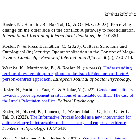
פרסומים נבחרים
Rosler, N., Hameiri, B., Bar-Tal, D., & Or, M.S. (2023). Perceiving
change on the other side of the conflict: A pathway to reconciliation.
International
Journal of Intercultural Relations, 96
, 101861.
Rosler, N. & Press-Barnathan, G. (2023). Cultural Sanctions and
Ontological (in)Security: Operationalization in the Context of Mega-
Events.
Cambridge Review of International Affairs, 36
(5), 720-744.
Warnke, K.,
Martinović, B., & Rosler, N. (in press).
Understanding
territorial ownership perceptions in the Israel/Palestine conflict: A
person-centred approach
.
European Journal of Social Psychology.
Rosler, N., Yuchtman-Yaar, E., & Alkalay, Y. (2022).
Gender and attitudes
towards a peace agreement in situations of intractable conflict: The case of
the Israeli-Palestinian conflict
.
Political Psychology
.
Rosler, N., Sharvit, K., Hameiri, B., Weiner-Blotner, O., Idan, O., & Bar-
Tal, D. (2022).
The Informative Process Model as a new intervention for
attitude change in intractable conflicts: Theory and empirical evidence
.
Frontiers in Psychology
,
13
, 946410.
Storz, N., Martinović, B., Rosler, N. (2022).
Support for conciliatory