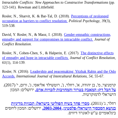
Intractable Conflicts: New Approaches to Constructive Transformations
(pp.
123-141). Rowman and Littlefield.
Rosler, N., Sharvit, K. & Bar-Tal, D. (
2018
).
Perceptions of prolonged
occupation as barriers to conflict resolution.
Political Psychology
,
39
(3),
519-538.
David, Y. Rosler, N., & Maoz, I. (2018).
Gender-empathic constructions,
empathy and support for compromises in intractable conflict.
Journal of
Conflict Resolution
.
Rosler, N., Cohen-Chen, S., & Halperin, E. (2017).
The distinctive effects
of empathy and hope in intractable conflicts.
Journal of Conflict Resolution
,
61
(1), 114-139.
Rosler, N. (2016).
Leadership and peacemaking: Yitzhak Rabin and the Oslo
Accords.
International
Journal of Intercultural Relations
,
54
, 55-67.
קרמניצר, מ', בן יהודה, א', רוזלר, נ', רוטשילד אליאסי, ג', ורום, י' (2017).
על חבל דק: המאבק בטרור והמחויבות לזכויות אדם.
ירושלים: המכון
הישראלי לדמוקרטיה.
רוזלר, נ' (2011).
מסרי פחד בשיח הפוליטי בישראל: תכניות מדיניות
בנושא הסכסוך הישראלי-פלסטיני, 2003-2004.
ירושלים: המכון ליחסים
בינלאומיים ע"ש לאונרד דיוויס.