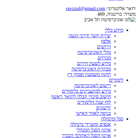
דואר אלקטרוני:
ravzzul@gmail.com
משרד:
בריטניה, 409
מידע כללי
יצירת קשר ודרכי הגעה
אלפון
דרושים
נהלי האוניברסיטה
מכרזים
מידע לשעת חירום
מבקרת האוניברסיטה
תקנון משמעת ופסקי דין
לימודים
רישום לאוניברסיטה
מידע למתעניינים בלימודים
חישוב סיכויי קבלה לתואר ראשון
לוח שנת הלימודים
ידיעונים
כניסה לאזור האישי
סגל ומינהלה
אגפים ומשרדי מינהלה
ארגון הסגל המנהלי
ארגון הסגל האקדמי הבכיר