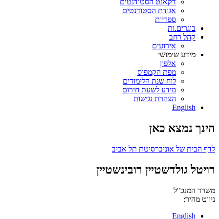
דקאנט הסטודנטים
אגודת הסטודנטים
ספריות
בוגרים.ות
קהל רחב
אירועים
מידע שימושי
אלפון
מפת הקמפוס
לוח שנת הלימודים
מידע לשעת חירום
הצהרת נגישות
English
הינך נמצא כאן
לדף הבית של אוניברסיטת תל אביב
רויטל גולדשטיין רובינשטיין
משרד המנכ"ל
ניווט מהיר:
English