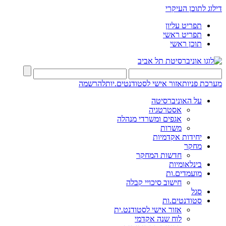
דילוג לתוכן העיקרי
תפריט עליון
תפריט ראשי
תוכן ראשי
מערכת פניות
אזור אישי לסטודנטים.יות
להרשמה
על האוניברסיטה
אסטרטגיה
אגפים ומשרדי מנהלה
משרות
יחידות אקדמיות
מחקר
חדשות המחקר
בינלאומיות
מועמדים.ות
חישוב סיכויי קבלה
סגל
סטודנטים.ות
אזור אישי לסטודנט.ית
לוח שנה אקדמי