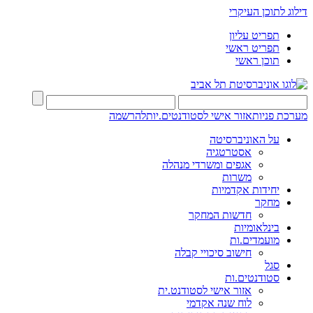
דילוג לתוכן העיקרי
תפריט עליון
תפריט ראשי
תוכן ראשי
מערכת פניות
אזור אישי לסטודנטים.יות
להרשמה
על האוניברסיטה
אסטרטגיה
אגפים ומשרדי מנהלה
משרות
יחידות אקדמיות
מחקר
חדשות המחקר
בינלאומיות
מועמדים.ות
חישוב סיכויי קבלה
סגל
סטודנטים.ות
אזור אישי לסטודנט.ית
לוח שנה אקדמי