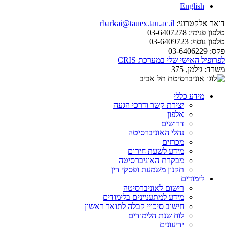
English
דואר אלקטרוני:
rbarkai@tauex.tau.ac.il
טלפון פנימי:
03-6407278
טלפון נוסף:
03-6409723
פקס:
03-6406229
לפרופיל האישי שלי במערכת CRIS
משרד:
גילמן, 375
מידע כללי
יצירת קשר ודרכי הגעה
אלפון
דרושים
נהלי האוניברסיטה
מכרזים
מידע לשעת חירום
מבקרת האוניברסיטה
תקנון משמעת ופסקי דין
לימודים
רישום לאוניברסיטה
מידע למתעניינים בלימודים
חישוב סיכויי קבלה לתואר ראשון
לוח שנת הלימודים
ידיעונים