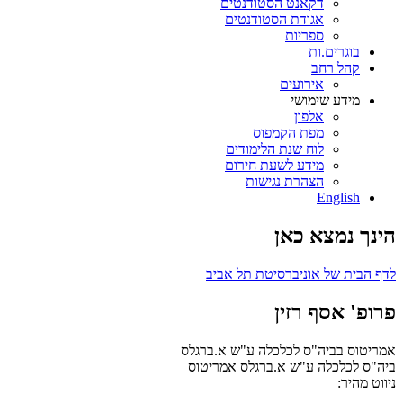
דקאנט הסטודנטים
אגודת הסטודנטים
ספריות
בוגרים.ות
קהל רחב
אירועים
מידע שימושי
אלפון
מפת הקמפוס
לוח שנת הלימודים
מידע לשעת חירום
הצהרת נגישות
English
הינך נמצא כאן
לדף הבית של אוניברסיטת תל אביב
פרופ' אסף רזין
אמריטוס בביה"ס לכלכלה ע"ש א.ברגלס
ביה"ס לכלכלה ע"ש א.ברגלס
אמריטוס
ניווט מהיר: