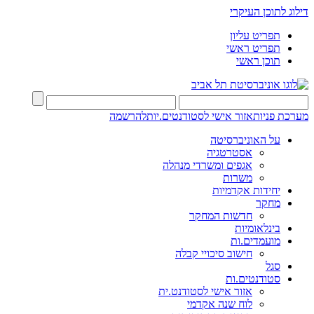
דילוג לתוכן העיקרי
תפריט עליון
תפריט ראשי
תוכן ראשי
מערכת פניות
אזור אישי לסטודנטים.יות
להרשמה
על האוניברסיטה
אסטרטגיה
אגפים ומשרדי מנהלה
משרות
יחידות אקדמיות
מחקר
חדשות המחקר
בינלאומיות
מועמדים.ות
חישוב סיכויי קבלה
סגל
סטודנטים.ות
אזור אישי לסטודנט.ית
לוח שנה אקדמי