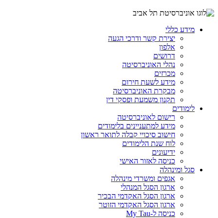
מידע כללי
יצירת קשר ודרכי הגעה
אלפון
דרושים
נהלי האוניברסיטה
מכרזים
מידע לשעת חירום
מבקרת האוניברסיטה
תקנון משמעת ופסקי דין
לימודים
רישום לאוניברסיטה
מידע למתעניינים בלימודים
חישוב סיכויי קבלה לתואר ראשון
לוח שנת הלימודים
ידיעונים
כניסה לאזור האישי
סגל ומינהלה
אגפים ומשרדי מינהלה
ארגון הסגל המנהלי
ארגון הסגל האקדמי הבכיר
ארגון הסגל האקדמי הזוטר
כניסה ל-My Tau