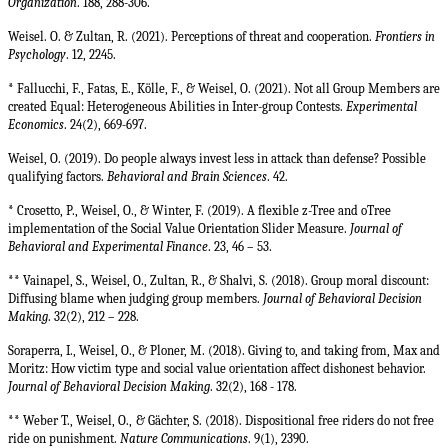
Organization
. 188, 288-306.
Weisel. O. & Zultan, R. (2021). Perceptions of threat and cooperation.
Frontiers in
Psychology
. 12, 2245.
* Fallucchi, F., Fatas, E., Kölle, F., & Weisel, O. (2021). Not all Group Members are
created Equal: Heterogeneous Abilities in Inter-group Contests.
Experimental
Economics
. 24(2), 669-697.
Weisel, O. (2019). Do people always invest less in attack than defense? Possible
qualifying factors.
Behavioral and Brain Sciences
. 42.
* Crosetto, P., Weisel, O., & Winter, F. (2019). A flexible z-Tree and oTree
implementation of the Social Value Orientation Slider Measure.
Journal of
Behavioral and Experimental Finance
. 23, 46 – 53.
** Vainapel, S., Weisel, O., Zultan, R., & Shalvi, S. (2018). Group moral discount:
Diffusing blame when judging group members.
Journal of Behavioral Decision
Making
. 32(2), 212 – 228.
Soraperra, I., Weisel, O., & Ploner, M.
(2018). Giving to, and taking from, Max and
Moritz: How victim type and social value orientation affect dishonest behavior.
Journal of Behavioral Decision Making
. 32(2), 168 - 178.
** Weber T., Weisel, O.,
& Gächter, S. (2018
). Dispositional free riders do not free
ride on punishment.
Nature Communications
. 9(1), 2390.