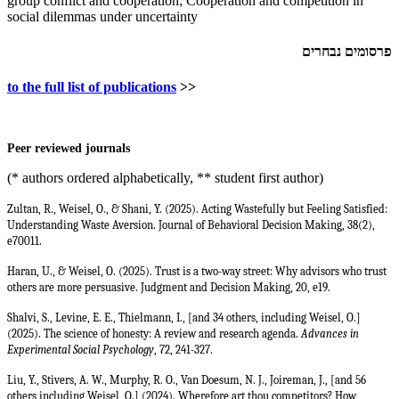
group conflict and cooperation; Cooperation and competition in
social dilemmas under uncertainty
פרסומים נבחרים
to the full list of publications
>>
Peer reviewed journals
(* authors ordered alphabetically, ** student first author)
Zultan, R., Weisel, O., & Shani, Y. (2025). Acting Wastefully but Feeling Satisfied:
Understanding Waste Aversion. Journal of Behavioral Decision Making, 38(2),
e70011.
Haran, U., & Weisel, O. (2025). Trust is a two-way street: Why advisors who trust
others are more persuasive. Judgment and Decision Making, 20, e19.
Shalvi, S., Levine, E. E., Thielmann, I., [and 34 others, including Weisel, O.]
(2025). The science of honesty: A review and research agenda.
Advances in
Experimental Social Psychology
, 72, 241-327.
Liu, Y., Stivers, A. W., Murphy, R. O., Van Doesum, N. J., Joireman, J., [and 56
others including Weisel, O.] (2024). Wherefore art thou competitors? How