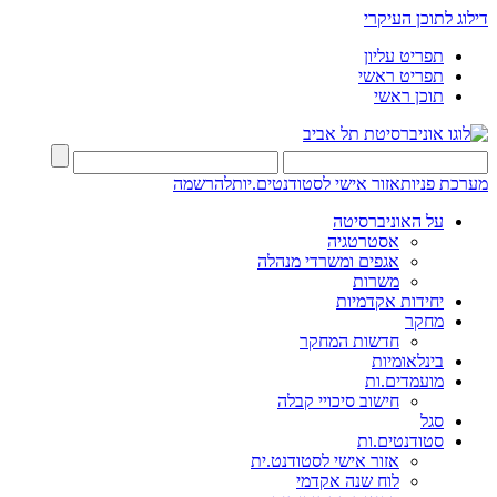
דילוג לתוכן העיקרי
תפריט עליון
תפריט ראשי
תוכן ראשי
מערכת פניות
אזור אישי לסטודנטים.יות
להרשמה
על האוניברסיטה
אסטרטגיה
אגפים ומשרדי מנהלה
משרות
יחידות אקדמיות
מחקר
חדשות המחקר
בינלאומיות
מועמדים.ות
חישוב סיכויי קבלה
סגל
סטודנטים.ות
אזור אישי לסטודנט.ית
לוח שנה אקדמי