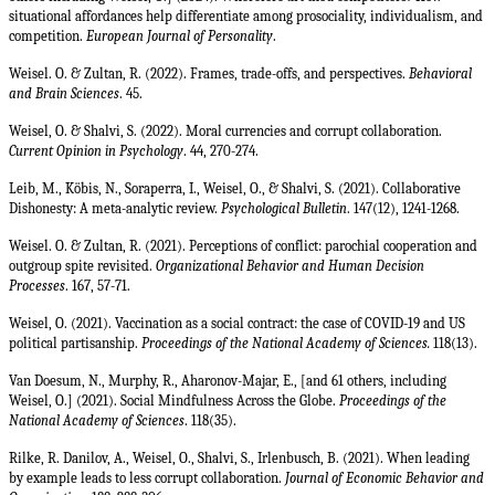
situational affordances help differentiate among prosociality, individualism, and
competition.
European Journal of Personality
.
Weisel. O. & Zultan, R.
(2022). Frames, trade-offs, and perspectives.
Behavioral
and Brain Sciences
. 45.
Weisel, O. & Shalvi, S. (2022). Moral currencies and corrupt collaboration.
Current Opinion in Psychology
. 44, 270-274.
Leib, M., Köbis, N., Soraperra, I., Weisel, O., & Shalvi, S. (2021). Collaborative
Dishonesty: A meta-analytic review.
Psychological Bulletin
. 147(12), 1241-1268.
Weisel. O. & Zultan, R. (2021). Perceptions of conflict: parochial cooperation and
outgroup spite revisited.
Organizational Behavior and Human Decision
Processes
. 167, 57-71.
Weisel, O. (2021). Vaccination as a social contract: the case of COVID-19 and US
political partisanship.
Proceedings of the National Academy of Sciences.
118(13).
Van Doesum, N., Murphy, R., Aharonov-Majar, E., [and 61 others, including
Weisel, O.] (2021). Social Mindfulness Across the Globe.
Proceedings of the
National Academy of Sciences
. 118(35).
Rilke, R. Danilov, A., Weisel, O., Shalvi, S., Irlenbusch, B. (2021). When leading
by example leads to less corrupt collaboration.
Journal of Economic Behavior and