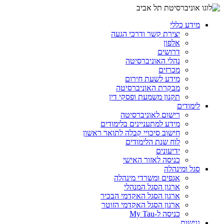
מידע כללי
יצירת קשר ודרכי הגעה
אלפון
דרושים
נהלי האוניברסיטה
מכרזים
מידע לשעת חירום
מבקרת האוניברסיטה
תקנון משמעת ופסקי דין
לימודים
רישום לאוניברסיטה
מידע למתעניינים בלימודים
חישוב סיכויי קבלה לתואר ראשון
לוח שנת הלימודים
ידיעונים
כניסה לאזור האישי
סגל ומינהלה
אגפים ומשרדי מינהלה
ארגון הסגל המנהלי
ארגון הסגל האקדמי הבכיר
ארגון הסגל האקדמי הזוטר
כניסה ל-My Tau
נגישות