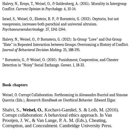
Halevy, N., Kreps, T., Weisel, O., & Goldenberg, A. (2015). Morality in Intergroup
Conflict.
Current Opinion in Psychology
. 6, 10-14.
Israel, S., Weisel, O., Ebstein, R. P., & Bornstein, G. (2012). Oxytocin, but not
vasopressin, increases both parochial and universal altruism.
Psychoneuroendocrinology
. 37, 1341-1344.
Halevy, N., Weisel, O., & Bornstein, G. (2012). In-Group "Love" and Out-Group
"Hate" in Repeated Interaction between Groups: Overcoming a History of Conflict.
Journal of Behavioral Decision Making
. 25, 188-195.
* Bornstein, G., & Weisel, O. (2010). Punishment, Cooperation, and Cheater
Detection in “Noisy” Social Exchange.
Games
. 1, 18-33.
Book chapters
Weisel, O. Corrupt Collaboration. Forthcoming in Alessandro Bucciol and Simone
Quercia (Eds.),
Research Handbook on Unethical Behavior
. Edward Elgar.
Shalvi, S.,
Weisel, O.
, Kochavi-Gamliel, S. & Leib, M. (2016).
Corrupt collaboration: A behavioral ethics approach. In Van
Prooijen, J. W., & Van Lange, P. A. M. (Eds.), Cheating,
Corruption, and Concealment. Cambridge University Press.