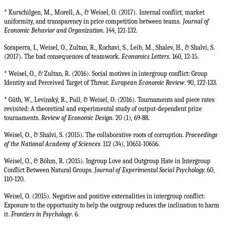
*
Kurschilgen, M., Morell, A., & Weisel, O.
(2017).
Internal conflict, market
uniformity, and transparency in price competition between teams.
Journal of
Economic Behavior and Organization
. 144, 121-132.
Soraperra, I., Weisel, O., Zultan, R., Kochavi, S., Leib, M., Shalev, H., & Shalvi, S.
(2017). The bad consequences of teamwork.
Economics Letters
. 160, 12-15.
* Weisel, O., & Zultan, R. (2016). Social motives in intergroup conflict: Group
Identity and Perceived Target of Threat.
European Economic Review
. 90, 122-133.
* Güth, W., Levínský, R., Pull, & Weisel, O. (2016). Tournaments and piece rates
revisited: A theoretical and experimental study of output-dependent prize
tournaments.
Review of Economic Design
. 20 (1), 69-88.
Weisel, O., & Shalvi, S. (2015). The collaborative roots of corruption.
Proceedings
of the National Academy of Sciences.
112 (34), 10651-10656.
Weisel, O., & Böhm, R. (2015). Ingroup Love and Outgroup Hate in Intergroup
Conflict Between Natural Groups.
Journal of Experimental Social Psychology.
60,
110-120
.
Weisel, O. (2015).
Negative and positive externalities in intergroup conflict:
Exposure to the opportunity to help the outgroup reduces the inclination to harm
it.
Frontiers in Psychology
. 6.