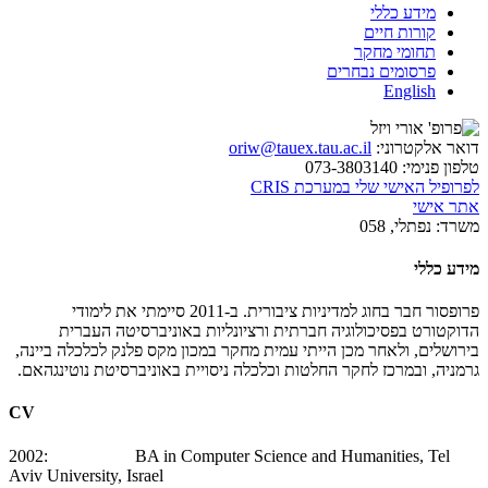
מידע כללי
קורות חיים
תחומי מחקר
פרסומים נבחרים
English
דואר אלקטרוני:
oriw@tauex.tau.ac.il
טלפון פנימי:
073-3803140
לפרופיל האישי שלי במערכת CRIS
אתר אישי
משרד:
נפתלי, 058
מידע כללי
פרופסור חבר בחוג למדיניות ציבורית. ב-2011 סיימתי את לימודי
הדוקטורט בפסיכולוגיה חברתית ורציונליות באוניברסיטה העברית
בירושלים, ולאחר מכן הייתי עמית מחקר במכון מקס פלנק לכלכלה ביינה,
גרמניה, ובמרכז לחקר החלטות וכלכלה ניסויית באוניברסיטת נוטינגהאם.
CV
2002: BA in Computer Science and Humanities, Tel
Aviv University, Israel