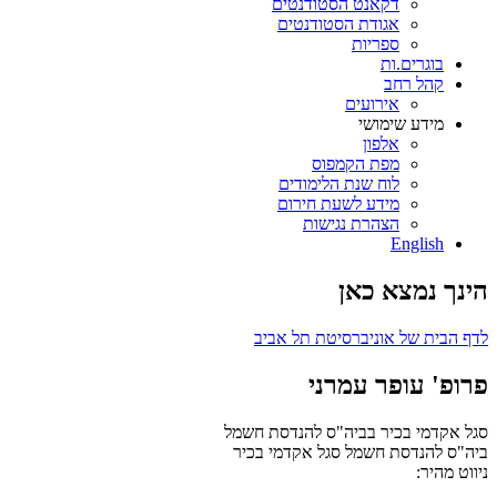
דקאנט הסטודנטים
אגודת הסטודנטים
ספריות
בוגרים.ות
קהל רחב
אירועים
מידע שימושי
אלפון
מפת הקמפוס
לוח שנת הלימודים
מידע לשעת חירום
הצהרת נגישות
English
הינך נמצא כאן
לדף הבית של אוניברסיטת תל אביב
פרופ' עופר עמרני
סגל אקדמי בכיר בביה"ס להנדסת חשמל
ביה"ס להנדסת חשמל
סגל אקדמי בכיר
ניווט מהיר: