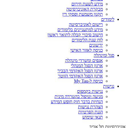
מידע לשעת חירום
מבקרת האוניברסיטה
תקנון משמעת ופסקי דין
לימודים
רישום לאוניברסיטה
מידע למתעניינים בלימודים
חישוב סיכויי קבלה לתואר ראשון
לוח שנת הלימודים
ידיעונים
כניסה לאזור האישי
סגל ומינהלה
אגפים ומשרדי מינהלה
ארגון הסגל המנהלי
ארגון הסגל האקדמי הבכיר
ארגון הסגל האקדמי הזוטר
כניסה ל-My Tau
נגישות
נגישות בקמפוס
מניעה וטיפול בהטרדה מינית
הנחיות בדבר חוק חופש המידע
הצהרת נגישות
הגנת הפרטיות
תנאי שימוש
אוניברסיטת תל אביב