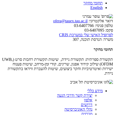
תחומי מחקר
English
דואר אלקטרוני:
ofera@tauex.tau.ac.il
טלפון פנימי:
03-6407766
פקס:
03-6407095
לפרופיל האישי שלי במערכת CRIS
משרד:
הנדסת תוכנה, 307
תחומי מחקר
תקשורת ספרתית: תקשורת ניידת, שיטות תקשורת רחבות סרט (
UWB,
OFDM
) שילוב קידוד אפנון, שריגים, קודי זמן-מרחב, שיטות פענוח
ישירות ואיטרטיביות וחקר ביצועים, שיטות להעברת ווידאו בתקשורת
ניידת.
מידע כללי
יצירת קשר ודרכי הגעה
אלפון
דרושים
נהלי האוניברסיטה
מכרזים