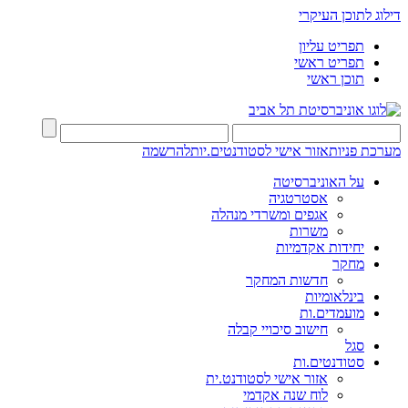
דילוג לתוכן העיקרי
תפריט עליון
תפריט ראשי
תוכן ראשי
מערכת פניות
אזור אישי לסטודנטים.יות
להרשמה
על האוניברסיטה
אסטרטגיה
אגפים ומשרדי מנהלה
משרות
יחידות אקדמיות
מחקר
חדשות המחקר
בינלאומיות
מועמדים.ות
חישוב סיכויי קבלה
סגל
סטודנטים.ות
אזור אישי לסטודנט.ית
לוח שנה אקדמי