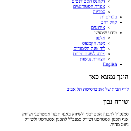
דקאנט הסטודנטים
אגודת הסטודנטים
ספריות
בוגרים.ות
קהל רחב
אירועים
מידע שימושי
אלפון
מפת הקמפוס
לוח שנת הלימודים
מידע לשעת חירום
הצהרת נגישות
English
הינך נמצא כאן
לדף הבית של אוניברסיטת תל אביב
שירה נבון
סמנכ"ל לתכנון אסטרטגי ולשיווק באגף תכנון אסטרטגי ושיווק
אגף תכנון אסטרטגי ושיווק
סמנכ"ל לתכנון אסטרטגי ולשיווק
ניווט מהיר: