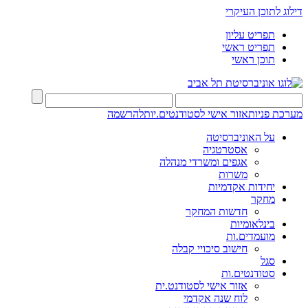
דילוג לתוכן העיקרי
תפריט עליון
תפריט ראשי
תוכן ראשי
מערכת פניות
אזור אישי לסטודנטים.יות
להרשמה
על האוניברסיטה
אסטרטגיה
אגפים ומשרדי מנהלה
משרות
יחידות אקדמיות
מחקר
חדשות המחקר
בינלאומיות
מועמדים.ות
חישוב סיכויי קבלה
סגל
סטודנטים.ות
אזור אישי לסטודנט.ית
לוח שנה אקדמי