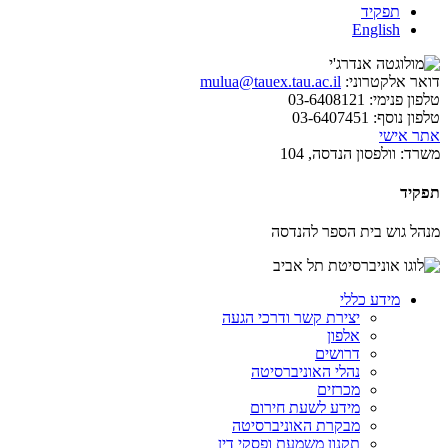
תפקיד
English
דואר אלקטרוני:
mulua@tauex.tau.ac.il
טלפון פנימי:
03-6408121
טלפון נוסף:
03-6407451
אתר אישי
משרד:
וולפסון הנדסה, 104
תפקיד
מנהל גוש בית הספר להנדסה
מידע כללי
יצירת קשר ודרכי הגעה
אלפון
דרושים
נהלי האוניברסיטה
מכרזים
מידע לשעת חירום
מבקרת האוניברסיטה
תקנון משמעת ופסקי דין