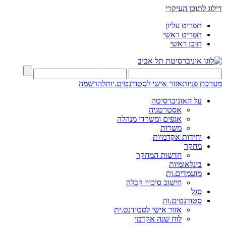
דילוג לתוכן העיקרי
תפריט עליון
תפריט ראשי
תוכן ראשי
מערכת פניות
אזור אישי לסטודנטים.יות
להרשמה
על האוניברסיטה
אסטרטגיה
אגפים ומשרדי מנהלה
משרות
יחידות אקדמיות
מחקר
חדשות המחקר
בינלאומיות
מועמדים.ות
חישוב סיכויי קבלה
סגל
סטודנטים.ות
אזור אישי לסטודנט.ית
לוח שנה אקדמי