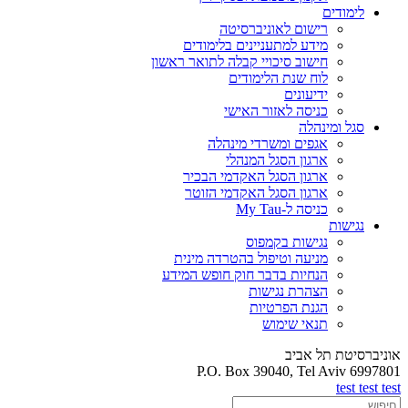
לימודים
רישום לאוניברסיטה
מידע למתעניינים בלימודים
חישוב סיכויי קבלה לתואר ראשון
לוח שנת הלימודים
ידיעונים
כניסה לאזור האישי
סגל ומינהלה
אגפים ומשרדי מינהלה
ארגון הסגל המנהלי
ארגון הסגל האקדמי הבכיר
ארגון הסגל האקדמי הזוטר
כניסה ל-My Tau
נגישות
נגישות בקמפוס
מניעה וטיפול בהטרדה מינית
הנחיות בדבר חוק חופש המידע
הצהרת נגישות
הגנת הפרטיות
תנאי שימוש
אוניברסיטת תל אביב
P.O. Box 39040, Tel Aviv 6997801
test test test