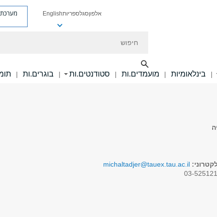
מערכת פ
אלפון
סגל
ספריות
English
חיפוש
בינלאומיות
מועמדים.ות
סטודנטים.ות
בוגרים.ות
תומכ
|
|
|
|
|
ה
קטרוני:
michaltadjer@tauex.tau.ac.il