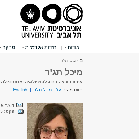
תוכן
תפריט
תפריט
עליון
ראשי
ראשי
אודות
יחידות אקדמיות
מחקר
|
|
הינך נמצא כאן
> מיכל תג'ר
מיכל תג'ר
עמית הוראה בחוג לסוציולוגיה ואנתרופולוגי
ניווט מהיר:
עו"ד מיכל תג'ר
English
דואר אל
פקס:
03-5251215