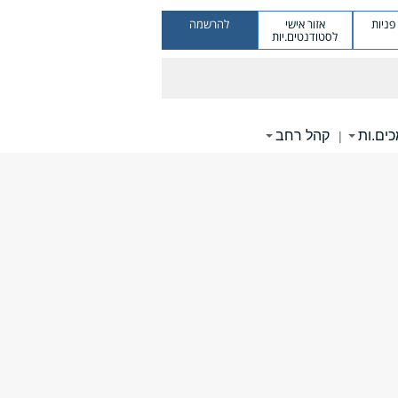
ניות
אזור אישי
להרשמה
לסטודנטים.יות
ים.ות
קהל רחב
|