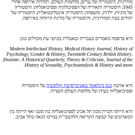
מודרנית; היסטוריה של ערים; מלחמות העולם; תולדות אירופה אחרי
1945; היסטוריה ותאוריה של הפסיכולוגיה ופסיכואנליזה; היסטוריה
של מיניות, ילדות, ומשפחה; היסטוריה אינטלקטואלית; היסטוריה של
יהודים בעת המודרנית, והיסטוריה של מדינת הרווחה באירופה.
היא פרסמה מאמרים בעברית ובאנגלית בכתבי עת מובילים כגון:
Modern Intellectual History,
Medical History Journal,
History of
Psychology, Gender & History, Twentieth Century British History
,
Zmanim: A Historical Quarterly, Theory & Criticism, Journal of the
History of Sexuality, Psychoanalysis & History
and more.
היא ארגנה
כנס בינלאומי באוניברסיטת קולומביה
על היסטוריה
ופסיכואנליזה בעידן של מלחמת העולם השנייה.
היא הייתה חברת מכון תל אביב לפסיכואנליזה בת זמננו ואף הייתה בין
המארגנים של קבוצה הקריאה הלהטבי"ת במרכז הגאה בתל אביב.