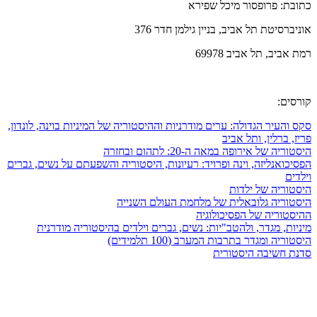
כתובת: פרופסור מיכל שפירא
אוניברסיטת תל אביב, בניין גילמן חדר 376
רמת אביב, תל אביב 69978
קורסים:
סקס והעיר הגדולה: ערים מודרניות וההיסטוריה של המיניות בוינה, לונדון,
פריז, ברלין, ותל אביב
היסטוריה של אירופה במאה ה-20: לתהום ובחזרה
הפסיכואנליזה, וינה ופרויד: רעיונות, היסטוריה והשפעתם על נשים, גברים
וילדים
היסטוריה של ילדות
היסטוריה גלובאלית של מלחמת העולם השנייה
ההיסטוריה של הפסיכולוגיה
מיניות, מגדר, ולהטב"יות: נשים, גברים וילדים בהיסטוריה מודרנית
היסטוריה ומגדר בתרבות המערב (100 תלמידים)
סדנת חשיבה היסטורית