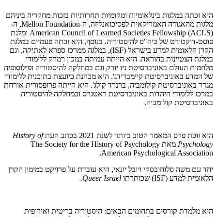
היא זכתה במלגות בינלאומיות ומקומיות תחרותיות בזכות מחקריה ביניהם
מלגות מהאגודה האמריקאית לפסיכואנליזה, ה-Mellon Foundation, ה-
(ACLS) American Council of Learned Societies Fellowship ומלגת
פוסט-דוקטורט של ביה"ס להיסטוריה. בנוסף, היא זכתה פעמיים במלגת
הקרן הלאומית למדע בישראל (ISF), במלגה ממרכז ספרא לאתיקה, וגם
במלגת הצטיינות בהוראה. היא הייתה עמיתה במכון רמרק ללימודי
מלחמות העולם באוניברסיטת ניו יורק וגם במחלקה להיסטוריה ופילוסופיה
של המדע באוניברסיטת קיימברידג'. היא מכהנת כיועצת בתוכנית ללימודי
מגדר באוניברסיטת קולומביה, ברנרד קולג'. היא הייתה פרופסורית אורחת
במרכז ללימודי היהדות באוניברסיטת ראטגרס ובמחלקה להיסטוריה
באוניברסיטת קולומביה.
היא זוכת פרס המאמר הטוב ביותר לשנת 2021 בכתב העת
History of
Psychology
מאת The Society for the History of Psychology
American Psychological Association.
יחד עם משה סלוחובסקי ויובל יונאי, היא עובדת על פרויקט במימון הקרן
הלאומית למדע (ISF) שכותרתו
Queer Israel.
היא מלמדת קורסים בתחומים הבאים: היסטוריה בריטית ואירופית