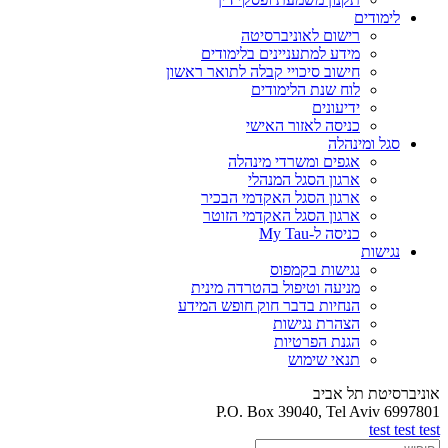
לימודים
רישום לאוניברסיטה
מידע למתעניינים בלימודים
חישוב סיכויי קבלה לתואר ראשון
לוח שנת הלימודים
ידיעונים
כניסה לאזור האישי
סגל ומינהלה
אגפים ומשרדי מינהלה
ארגון הסגל המנהלי
ארגון הסגל האקדמי הבכיר
ארגון הסגל האקדמי הזוטר
כניסה ל-My Tau
נגישות
נגישות בקמפוס
מניעה וטיפול בהטרדה מינית
הנחיות בדבר חוק חופש המידע
הצהרת נגישות
הגנת הפרטיות
תנאי שימוש
אוניברסיטת תל אביב
P.O. Box 39040, Tel Aviv 6997801
test test test