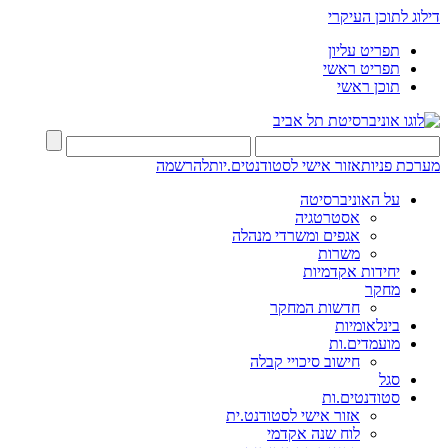
דילוג לתוכן העיקרי
תפריט עליון
תפריט ראשי
תוכן ראשי
מערכת פניות
אזור אישי לסטודנטים.יות
להרשמה
על האוניברסיטה
אסטרטגיה
אגפים ומשרדי מנהלה
משרות
יחידות אקדמיות
מחקר
חדשות המחקר
בינלאומיות
מועמדים.ות
חישוב סיכויי קבלה
סגל
סטודנטים.ות
אזור אישי לסטודנט.ית
לוח שנה אקדמי