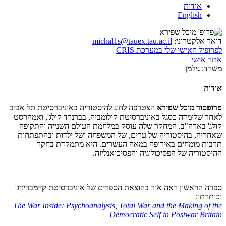
אודות
English
דואר אלקטרוני:
michal1s@tauex.tau.ac.il
לפרופיל האישי שלי במערכת CRIS
אתר אישי
משרד:
גילמן
אודות
פרופסור מיכל שפירא
הצטרפה לחוג להיסטוריה באוניברסיטת תל אביב
לאחר שלימדה כסגל באוניברסיטת קולומביה, בברנרד קולג', ואמהרסט
קולג' בארה"ב. המחקר שלה עוסק במלחמת העולם השנייה והתקופה
שאחריה, בהיסטוריה של ערים, של המשפחה ושל ילדות ובהתפתחות
תרבות מומחים באירופה במאה העשרים. היא מתמקדת בחקר
ההיסטוריה של הפסיכולוגיה והפסיכואנליזה.
ספרה הראשון ראה אור בהוצאת הספרים של אוניברסיטת קיימברידג'
וכותרתו:
The War Inside: Psychoanalysis, Total War and the Making of the
Democratic Self in Postwar Britain