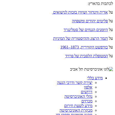
לכתבות בהארץ:
על
אדית ווינדזור ושיווין בזכות לנישואים
על
פליטים יהודים ומשפחה
על
היומנים הגנוזים של סטלינגרד
על
דגמר הרצוג וההיסטוריה של המיניות
על
בודפשט הקווירית, 1873–1961
על
המטופלת הלסבית של פרויד
מידע כללי
יצירת קשר ודרכי הגעה
אלפון
דרושים
נהלי האוניברסיטה
מכרזים
מידע לשעת חירום
מבקרת האוניברסיטה
תקנון משמעת ופסקי דין