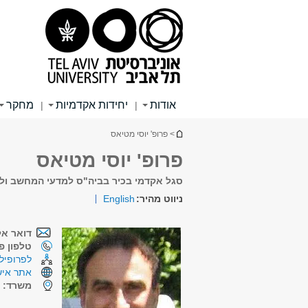
תוכן
תפריט
תפריט
עליון
ראשי
ראשי
אודות
יחידות אקדמיות
מחקר
|
|
הינך נמצא כאן
> פרופ' יוסי מטיאס
פרופ' יוסי מטיאס
סגל אקדמי בכיר בביה"ס למדעי המחשב ול
ניווט מהיר:
English
דואר אל
טלפון פנ
לפרופיל 
אתר איש
משרד:
ש