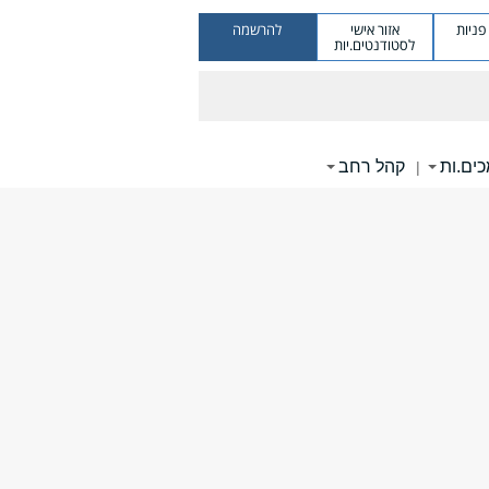
ניות
אזור אישי
להרשמה
לסטודנטים.יות
ים.ות
קהל רחב
|