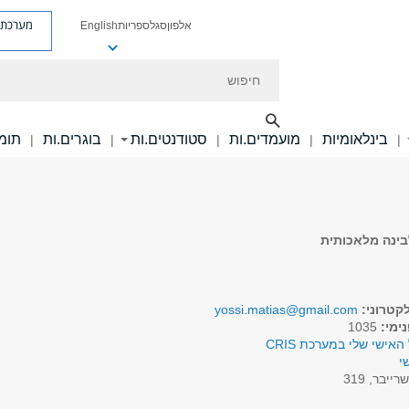
מערכת פ
אלפון
סגל
ספריות
English
חיפוש
בינלאומיות
מועמדים.ות
סטודנטים.ות
בוגרים.ות
תומכ
|
|
|
|
|
בינה מלאכותית
קטרוני:
yossi.matias@gmail.com
ימי:
1035
האישי שלי במערכת CRIS
י
רייבר, 319