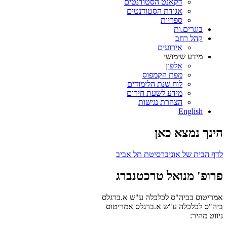
דקאנט הסטודנטים
אגודת הסטודנטים
ספריות
בוגרים.ות
קהל רחב
אירועים
מידע שימושי
אלפון
מפת הקמפוס
לוח שנת הלימודים
מידע לשעת חירום
הצהרת נגישות
English
הינך נמצא כאן
לדף הבית של אוניברסיטת תל אביב
פרופ' מנואל טרכטנברג
אמריטוס בביה"ס לכלכלה ע"ש א.ברגלס
ביה"ס לכלכלה ע"ש א.ברגלס
אמריטוס
ניווט מהיר: