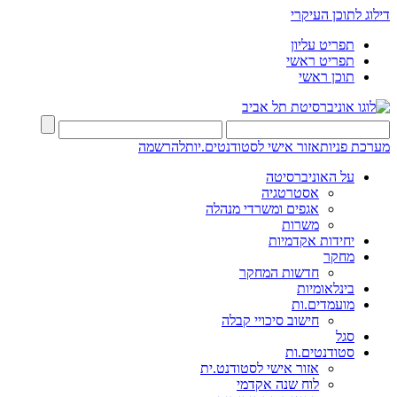
דילוג לתוכן העיקרי
תפריט עליון
תפריט ראשי
תוכן ראשי
מערכת פניות
אזור אישי לסטודנטים.יות
להרשמה
על האוניברסיטה
אסטרטגיה
אגפים ומשרדי מנהלה
משרות
יחידות אקדמיות
מחקר
חדשות המחקר
בינלאומיות
מועמדים.ות
חישוב סיכויי קבלה
סגל
סטודנטים.ות
אזור אישי לסטודנט.ית
לוח שנה אקדמי