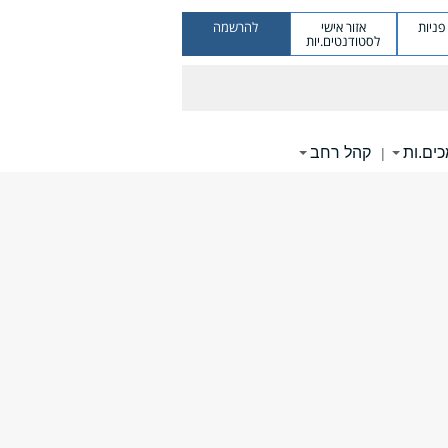
ניות
אזור אישי
להרשמה
לסטודנטים.יות
ים.ות
קהל רחב
|