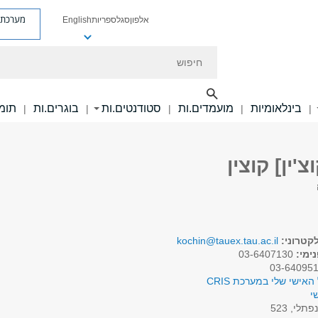
מערכת פ
אלפון
סגל
ספריות
English
חיפוש
בינלאומיות
מועמדים.ות
סטודנטים.ות
בוגרים.ות
תומכ
|
|
|
|
|
'ין] קוצין
קטרוני:
kochin@tauex.tau.ac.il
ימי:
03-6407130
האישי שלי במערכת CRIS
י
פתלי, 523