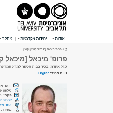
תוכן
תפריט
תפריט
עליון
ראשי
ראשי
אודות
יחידות אקדמיות
מחקר
|
|
הינך נמצא כאן
> פרופ' מיכאל [מיכאל קוצ'ין] קוצין
פרופ' מיכאל [מיכאל קוצ
סגל אקדמי בכיר בבית הספר למדע המדינה
ניווט מהיר:
English
דואר אל
טלפון פנ
פקס:
03-6409515
לפרופיל 
אתר איש
משרד:
נ