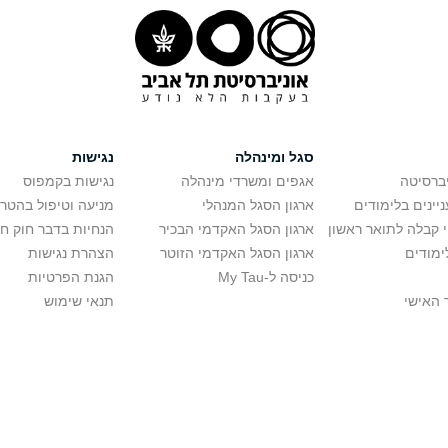
סגל ומינהלה
נגישות
יברסיטה
אגפים ומשרדי מינהלה
נגישות בקמפוס
יינים בלימודים
ארגון הסגל המנהלי
מניעה וטיפול בהטר
י קבלה לתואר ראשון
ארגון הסגל האקדמי הבכיר
הנחיות בדבר חוק ח
ימודים
ארגון הסגל האקדמי הזוטר
הצהרת נגישות
כניסה ל-My Tau
הגנת הפרטיות
 האישי
תנאי שימוש