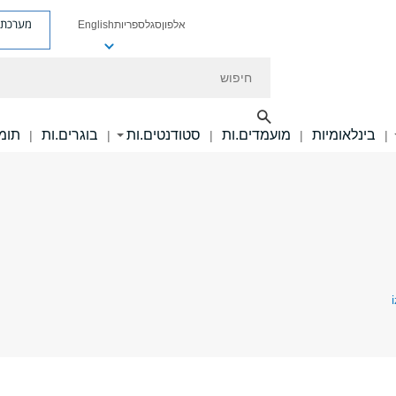
מערכת פ
אלפון
סגל
ספריות
English
חיפוש
בינלאומיות
מועמדים.ות
סטודנטים.ות
בוגרים.ות
תומכ
|
|
|
|
|