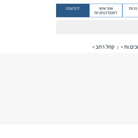
ניות
אזור אישי
להרשמה
לסטודנטים.יות
ים.ות
קהל רחב
|