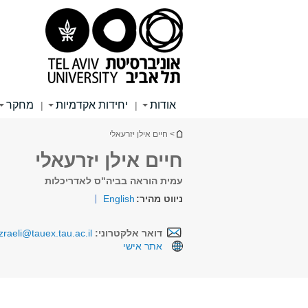
תוכן
תפריט
תפריט
עליון
ראשי
ראשי
אודות
יחידות אקדמיות
מחקר
|
|
הינך נמצא כאן
> חיים אילן יזרעאלי
חיים אילן יזרעאלי
עמית הוראה בביה"ס לאדריכלות
ניווט מהיר:
English
דואר אלקטרוני:
izraeli@tauex.tau.ac.il
אתר אישי