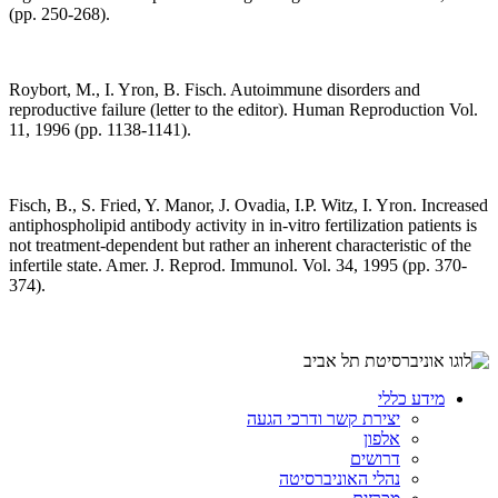
(pp. 250-268).
Roybort, M., I. Yron, B. Fisch. Autoimmune disorders and
reproductive failure (letter to the editor). Human Reproduction Vol.
11, 1996 (pp. 1138-1141).
Fisch, B., S. Fried, Y. Manor, J. Ovadia, I.P. Witz, I. Yron. Increased
antiphospholipid antibody activity in in-vitro fertilization patients is
not treatment-dependent but rather an inherent characteristic of the
infertile state. Amer. J. Reprod. Immunol. Vol. 34, 1995 (pp. 370-
374).
מידע כללי
יצירת קשר ודרכי הגעה
אלפון
דרושים
נהלי האוניברסיטה