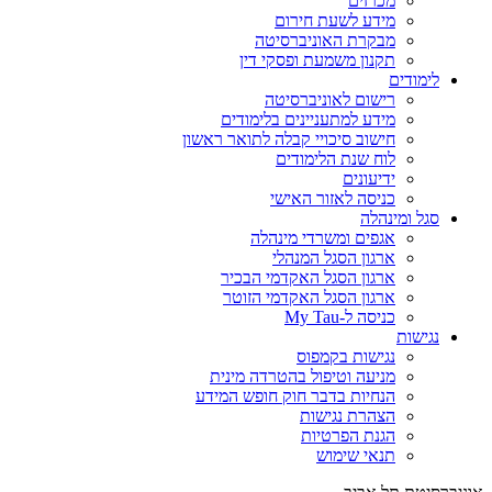
מכרזים
מידע לשעת חירום
מבקרת האוניברסיטה
תקנון משמעת ופסקי דין
לימודים
רישום לאוניברסיטה
מידע למתעניינים בלימודים
חישוב סיכויי קבלה לתואר ראשון
לוח שנת הלימודים
ידיעונים
כניסה לאזור האישי
סגל ומינהלה
אגפים ומשרדי מינהלה
ארגון הסגל המנהלי
ארגון הסגל האקדמי הבכיר
ארגון הסגל האקדמי הזוטר
כניסה ל-My Tau
נגישות
נגישות בקמפוס
מניעה וטיפול בהטרדה מינית
הנחיות בדבר חוק חופש המידע
הצהרת נגישות
הגנת הפרטיות
תנאי שימוש