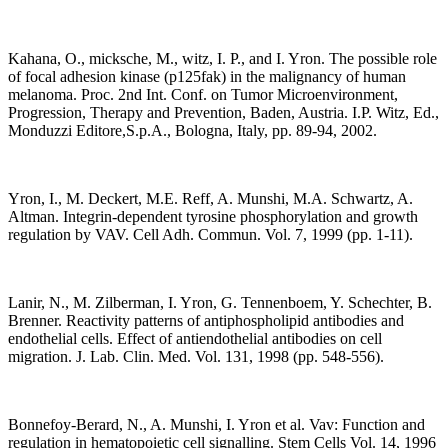
Kahana, O., micksche, M., witz, I. P., and I. Yron. The possible role
of focal adhesion kinase (p125fak) in the malignancy of human
melanoma. Proc. 2nd Int. Conf. on Tumor Microenvironment,
Progression, Therapy and Prevention, Baden, Austria. I.P. Witz, Ed.,
Monduzzi Editore,S.p.A., Bologna, Italy, pp. 89-94, 2002.
Yron, I., M. Deckert, M.E. Reff, A. Munshi, M.A. Schwartz, A.
Altman. Integrin-dependent tyrosine phosphorylation and growth
regulation by VAV. Cell Adh. Commun. Vol. 7, 1999 (pp. 1-11).
Lanir, N., M. Zilberman, I. Yron, G. Tennenboem, Y. Schechter, B.
Brenner. Reactivity patterns of antiphospholipid antibodies and
endothelial cells. Effect of antiendothelial antibodies on cell
migration. J. Lab. Clin. Med. Vol. 131, 1998 (pp. 548-556).
Bonnefoy-Berard, N., A. Munshi, I. Yron et al. Vav: Function and
regulation in hematopoietic cell signalling. Stem Cells Vol. 14, 1996