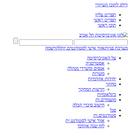
דילוג לתוכן העיקרי
תפריט עליון
תפריט ראשי
תוכן ראשי
מערכת פניות
אזור אישי לסטודנטים.יות
להרשמה
על האוניברסיטה
אסטרטגיה
אגפים ומשרדי מנהלה
משרות
יחידות אקדמיות
מחקר
חדשות המחקר
בינלאומיות
מועמדים.ות
חישוב סיכויי קבלה
סגל
סטודנטים.ות
אזור אישי לסטודנט.ית
לוח שנה אקדמי