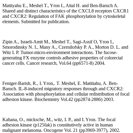
Matityahu E., Meshel T., Yron I., Attal H. and Ben-Baruch A.
Shared and distinct characteristics of the CXCL8 receptors CXCR1
and CXCR2: Regulation of FAK phosphorylation by cytoskeletal
elements. Submitted for publication.
Zipin A., Israeli-Amit M., Meshel T., Sagi-Assif O, Yron I.,
Smorodinsky N. I., Many A., Czernilofsky P. A., Morton D. L. and
Witz I. P. Tumor-micro-environment interactions. The fucose-
generating FX enzyme controls adhesive properties of colorectal
cancer cells. Cancer research, Vol.64 (pp6571-8) 2004.
Feniger-Barish, R., I. Yron,. T. Meshel, E. Matitiahu, A. Ben-
Baruch. IL-8-induced migratory responses through and CXCR2:
Association with phosphorylation and cellular redistribution of focal
adhesion kinase. Biochemistry Vol.42 (pp2874-2886) 2003.
Kahana, O., micksche, M., witz, I. P., and I. Yron. The focal
adhesion kinase (p125fak) is constitutively active in human
malignant melanoma. Oncogene Vol. 21 (pp3969-3977), 2002.