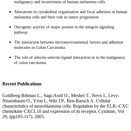
malignancy and invasiveness of human melanoma cells.
Alterations in cytoskeletal organization and focal adhesion in human
melanoma cells and their role in tumor progression.
Oncogenic activity of major protein in the integrin signaling
pathway.
The interaction between microenvironmental factors and adhesion
molecules in Colon Carcinoma.
The role of selectin-selectin-ligand interaction in in the malignancy
of colon carcinoma.
Recent Publications
Goldberg-Bittman L., Sagi-Assif O., Meshel T., Nevo I., Levy-
Nissenbaum O., Yron I., Witz I.P., Ben-Baruch A. Cellular
characteristics of neuroblastoma cells: Regulation by the ELR--CXC
chemokine CXCL10 and expression of its receptor. Cytokine, Vol
29, (pp105-117), 2005.