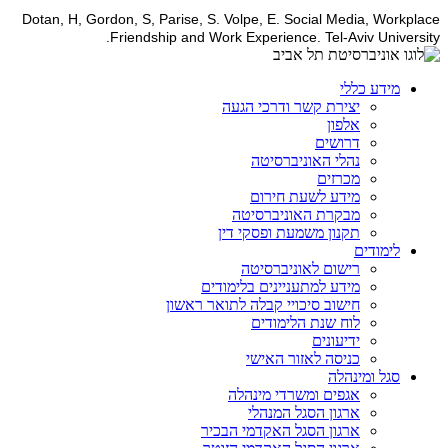
Dotan, H, Gordon, S, Parise, S. Volpe, E. Social Media, Workplace
Friendship and Work Experience. Tel-Aviv University.
מידע כללי
יצירת קשר ודרכי הגעה
אלפון
דרושים
נהלי האוניברסיטה
מכרזים
מידע לשעת חירום
מבקרת האוניברסיטה
תקנון משמעת ופסקי דין
לימודים
רישום לאוניברסיטה
מידע למתעניינים בלימודים
חישוב סיכויי קבלה לתואר ראשון
לוח שנת הלימודים
ידיעונים
כניסה לאזור האישי
סגל ומינהלה
אגפים ומשרדי מינהלה
ארגון הסגל המנהלי
ארגון הסגל האקדמי הבכיר