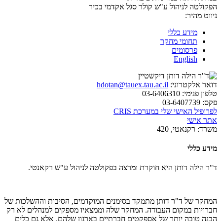
הפקולטה לניהול ע"ש קולר
סגל אקדמי בכיר
ניווט מהיר:
מידע כללי
תחומי מחקר
פרסומים
English
דואר אלקטרוני:
hdotan@tauex.tau.ac.il
טלפון פנימי:
03-6406310
פקס:
03-6407739
לפרופיל האישי שלי במערכת CRIS
אתר אישי
משרד:
רקנאטי, 420
מידע כללי
ד"ר הילה דותן היא חוקרת ומרצה בפקולטה לניהול ע"ש רקאנטי.
המחקר של ד"ר דותן מתמקד בסימנים המוקדמים, הסיבות וההשלכות של
חברויות במקום העבודה. המחקר שלה וממצאיו מספקים למנהלים לא רק
הבנה טובה יותר של אספקטים חברתיים בארגון שלהם, אלא גם כלים