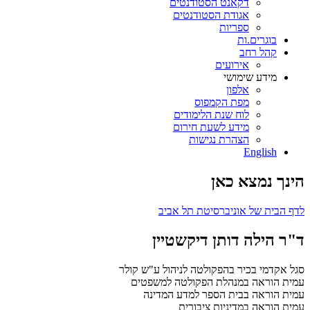
דקאנט הסטודנטים
אגודת הסטודנטים
ספריות
בוגרים.ות
קהל רחב
אירועים
מידע שימושי
אלפון
מפת הקמפוס
לוח שנת הלימודים
מידע לשעת חירום
הצהרת נגישות
English
הינך נמצא כאן
לדף הבית של אוניברסיטת תל אביב
ד"ר הילה דותן דיקשטיין
סגל אקדמי בכיר בהפקולטה לניהול ע"ש קולר
עמית הוראה במנהלת הפקולטה למשפטים
עמית הוראה בבית הספר למדע המדינה
עמית הוראה במדיניות ציבורית