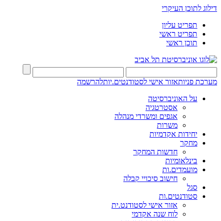
דילוג לתוכן העיקרי
תפריט עליון
תפריט ראשי
תוכן ראשי
מערכת פניות
אזור אישי לסטודנטים.יות
להרשמה
על האוניברסיטה
אסטרטגיה
אגפים ומשרדי מנהלה
משרות
יחידות אקדמיות
מחקר
חדשות המחקר
בינלאומיות
מועמדים.ות
חישוב סיכויי קבלה
סגל
סטודנטים.ות
אזור אישי לסטודנט.ית
לוח שנה אקדמי