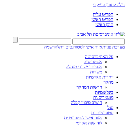
דילוג לתוכן העיקרי
תפריט עליון
תפריט ראשי
תוכן ראשי
מערכת פניות
אזור אישי לסטודנטים.יות
להרשמה
על האוניברסיטה
אסטרטגיה
אגפים ומשרדי מנהלה
משרות
יחידות אקדמיות
מחקר
חדשות המחקר
בינלאומיות
מועמדים.ות
חישוב סיכויי קבלה
סגל
סטודנטים.ות
אזור אישי לסטודנט.ית
לוח שנה אקדמי