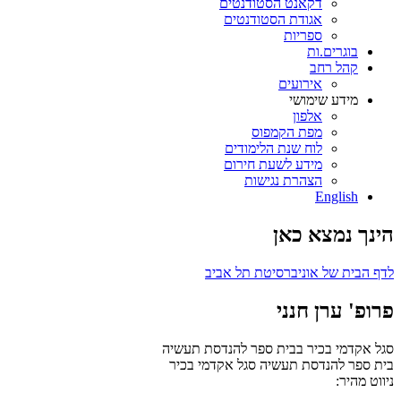
דקאנט הסטודנטים
אגודת הסטודנטים
ספריות
בוגרים.ות
קהל רחב
אירועים
מידע שימושי
אלפון
מפת הקמפוס
לוח שנת הלימודים
מידע לשעת חירום
הצהרת נגישות
English
הינך נמצא כאן
לדף הבית של אוניברסיטת תל אביב
פרופ' ערן חנני
סגל אקדמי בכיר בבית ספר להנדסת תעשיה
בית ספר להנדסת תעשיה
סגל אקדמי בכיר
ניווט מהיר: