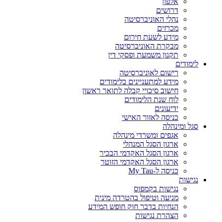
אלפון
דרושים
נהלי האוניברסיטה
מכרזים
מידע לשעת חירום
מבקרת האוניברסיטה
תקנון משמעת ופסקי דין
לימודים
רישום לאוניברסיטה
מידע למתעניינים בלימודים
חישוב סיכויי קבלה לתואר ראשון
לוח שנת הלימודים
ידיעונים
כניסה לאזור האישי
סגל ומינהלה
אגפים ומשרדי מינהלה
ארגון הסגל המנהלי
ארגון הסגל האקדמי הבכיר
ארגון הסגל האקדמי הזוטר
כניסה ל-My Tau
נגישות
נגישות בקמפוס
מניעה וטיפול בהטרדה מינית
הנחיות בדבר חוק חופש המידע
הצהרת נגישות