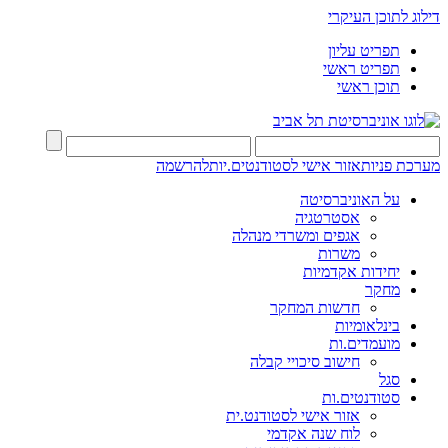
דילוג לתוכן העיקרי
תפריט עליון
תפריט ראשי
תוכן ראשי
מערכת פניות
אזור אישי לסטודנטים.יות
להרשמה
על האוניברסיטה
אסטרטגיה
אגפים ומשרדי מנהלה
משרות
יחידות אקדמיות
מחקר
חדשות המחקר
בינלאומיות
מועמדים.ות
חישוב סיכויי קבלה
סגל
סטודנטים.ות
אזור אישי לסטודנט.ית
לוח שנה אקדמי