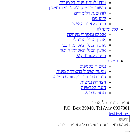
מידע למתעניינים בלימודים
חישוב סיכויי קבלה לתואר ראשון
לוח שנת הלימודים
ידיעונים
כניסה לאזור האישי
סגל ומינהלה
אגפים ומשרדי מינהלה
ארגון הסגל המנהלי
ארגון הסגל האקדמי הבכיר
ארגון הסגל האקדמי הזוטר
כניסה ל-My Tau
נגישות
נגישות בקמפוס
מניעה וטיפול בהטרדה מינית
הנחיות בדבר חוק חופש המידע
הצהרת נגישות
הגנת הפרטיות
תנאי שימוש
אוניברסיטת תל אביב
P.O. Box 39040, Tel Aviv 6997801
test test test
חיפוש באתר זה
חיפוש בכל האוניברסיטה