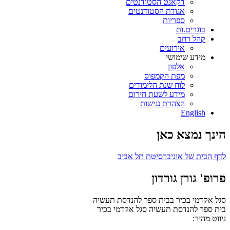
דקאנט הסטודנטים
אגודת הסטודנטים
ספריות
בוגרים.ות
קהל רחב
אירועים
מידע שימושי
אלפון
מפת הקמפוס
לוח שנת הלימודים
מידע לשעת חירום
הצהרת נגישות
English
הינך נמצא כאן
לדף הבית של אוניברסיטת תל אביב
פרופ' גורן גורדון
סגל אקדמי בכיר בבית ספר להנדסת תעשיה
בית ספר להנדסת תעשיה
סגל אקדמי בכיר
ניווט מהיר: