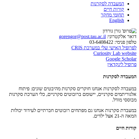
המעבדה לסקרנות
קורות חיים
תחומי מחקר
English
דואר אלקטרוני:
gorengor@post.tau.ac.il
טלפון פנימי:
03-6408422
לפרופיל האישי שלי במערכת CRIS
Curiosity Lab website
Google Scholar
פרופיל לינקדאין
המעבדה לסקרנות
במעבדה לסקרנות אנחנו חוקרים סקרנות מהיבטים שונים: פיתוח
אלגוריתמים סקרניים, יישומם ברובוטים סקרניים, כלי הערכת סקרנות
מבוססי מודל.
במעבדת סקרנות אנחנו גם מפתחים רובוטים חברתיים לעידוד יכולות
המאה ה-21 אצל ילדים.
קורות חיים