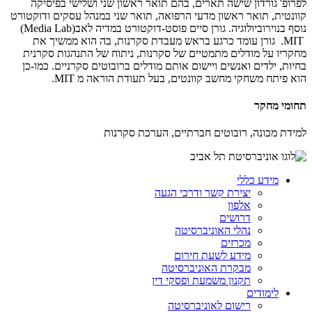
לפרופ' גורדון שישה תארים, בהם תואר ראשון שני ושלישי בפיסיקה
קוונטית, תואר ראשון מדעי הרפואה, תואר שני במנהל עסקים ודוקטורט
נוסף בנוירוביולוגיה. גורן סיים פוסט-דוקטורט במדיה לאב
(Media Lab)
MIT
. גורן עומד כרגע בראש מעבדת סקרנות, בה הוא ממשיך את
מחקריו על מודלים מתמטיים של סקרנות, ניתוח של התנהגות סקרנית
בחיות, ילדים ואנשים ויישום אותם מודלים ברובוטים סקרניים. כמו-כן
הוא פיתח משחקי מחשב קוונטים, בעל תעודת הוראה מ
MIT
.
תחומי מחקר
למידת מכונה, רובוטים חברתיים, הערכת סקרנות
מידע כללי
יצירת קשר ודרכי הגעה
אלפון
דרושים
נהלי האוניברסיטה
מכרזים
מידע לשעת חירום
מבקרת האוניברסיטה
תקנון משמעת ופסקי דין
לימודים
רישום לאוניברסיטה