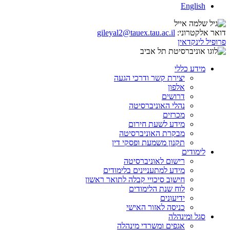
English
דואר אלקטרוני:
gileyal2@tauex.tau.ac.il
פרופיל לינקדאין
מידע כללי
יצירת קשר ודרכי הגעה
אלפון
דרושים
נהלי האוניברסיטה
מכרזים
מידע לשעת חירום
מבקרת האוניברסיטה
תקנון משמעת ופסקי דין
לימודים
רישום לאוניברסיטה
מידע למתעניינים בלימודים
חישוב סיכויי קבלה לתואר ראשון
לוח שנת הלימודים
ידיעונים
כניסה לאזור האישי
סגל ומינהלה
אגפים ומשרדי מינהלה