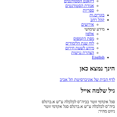
דקאנט הסטודנטים
אגודת הסטודנטים
ספריות
בוגרים.ות
קהל רחב
אירועים
מידע שימושי
אלפון
מפת הקמפוס
לוח שנת הלימודים
מידע לשעת חירום
הצהרת נגישות
English
הינך נמצא כאן
לדף הבית של אוניברסיטת תל אביב
גיל שלמה אייל
סגל אקדמי זוטר בביה"ס לכלכלה ע"ש א.ברגלס
ביה"ס לכלכלה ע"ש א.ברגלס
סגל אקדמי זוטר
ניווט מהיר: