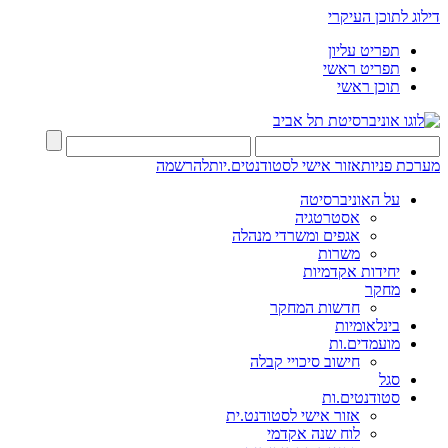
דילוג לתוכן העיקרי
תפריט עליון
תפריט ראשי
תוכן ראשי
מערכת פניות
אזור אישי לסטודנטים.יות
להרשמה
על האוניברסיטה
אסטרטגיה
אגפים ומשרדי מנהלה
משרות
יחידות אקדמיות
מחקר
חדשות המחקר
בינלאומיות
מועמדים.ות
חישוב סיכויי קבלה
סגל
סטודנטים.ות
אזור אישי לסטודנט.ית
לוח שנה אקדמי